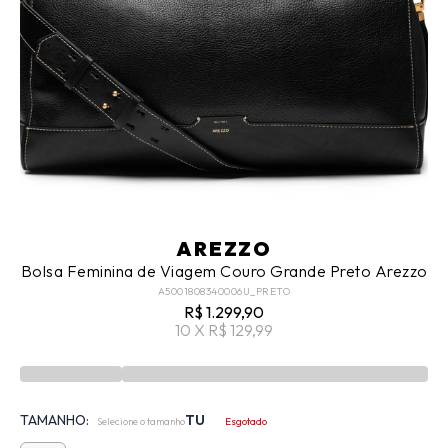
AREZZO
Bolsa Feminina de Viagem Couro Grande Preto Arezzo
A5001808340006U_PRETO
R$ 1.299,90
10 X R$ 129,99
TAMANHO:
TU
Selecione o tamanho
Esgotado