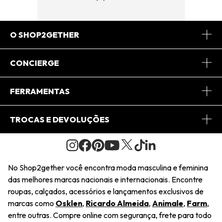
O SHOP2GETHER
Sobre Nós
CONCIERGE
Conheça o App
Central de Relacionamento
FERRAMENTAS
Conheça o Site
Fretes
Minha Conta
TROCAS E DEVOLUÇÕES
Journal
2Getherclub
Pedido de Presente
Condições Gerais
Novos Designers
Regulamento e Promoções
Wishlist
No Shop2gether você encontra moda masculina e feminina
Troca Fácil
das melhores marcas nacionais e internacionais. Encontre
Saiu na Mídia
Cupons
roupas, calçados, acessórios e lançamentos exclusivos de
Restituição de Pagamento
marcas como
Osklen
,
Ricardo Almeida
,
Animale
,
Farm
,
Sustentabilidade
entre outras. Compre online com segurança, frete para todo
Dúvidas Frequentes