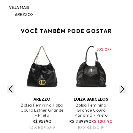
VEJA MAIS
AREZZO
VOCÊ TAMBÉM PODE GOSTAR
50% OFF
ADICIONAR AO CARRINHO
ADICIONAR AO CARRINHO
ADICIO
AREZZO
LUIZA BARCELOS
Bolsa Feminina Hobo
Bolsa Feminina
Bolsa 
Couro Esther Grande
Grande Couro
Cou
- Preto
Panamá - Preto
R$ 959,90
R$ 2.399,90
R$ 1.201,90
R$ 89
10 X R$ 95,99
10 X R$ 120,19
8 