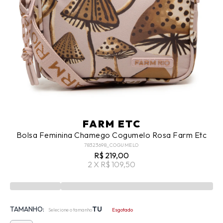
FARM ETC
Bolsa Feminina Chamego Cogumelo Rosa Farm Etc
78323698_COGUMELO
R$ 219,00
2 X R$ 109,50
TAMANHO:
TU
Selecione o tamanho
Esgotado