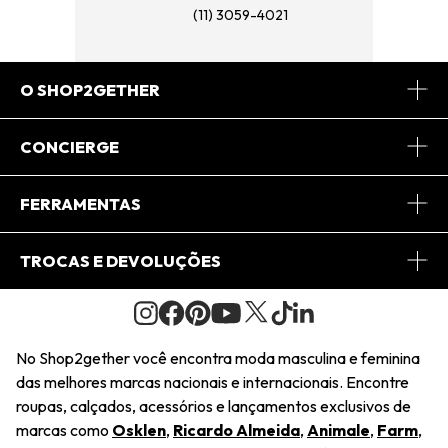
(11) 3059-4021
O SHOP2GETHER
Sobre Nós
CONCIERGE
Conheça o App
Central de Relacionamento
FERRAMENTAS
Conheça o Site
Fretes
Minha Conta
TROCAS E DEVOLUÇÕES
Journal
2Getherclub
Pedido de Presente
Condições Gerais
Novos Designers
Regulamento e Promoções
Wishlist
No Shop2gether você encontra moda masculina e feminina
Troca Fácil
das melhores marcas nacionais e internacionais. Encontre
Saiu na Mídia
Cupons
roupas, calçados, acessórios e lançamentos exclusivos de
Restituição de Pagamento
marcas como
Osklen
,
Ricardo Almeida
,
Animale
,
Farm
,
Sustentabilidade