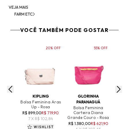
VEJA MAIS
FARM ETC
VOCÊ TAMBÉM PODE GOSTAR
20% OFF
55% OFF
ADICIONAR AO CARRINHO
ADICIONAR AO CARRINHO
ADICIO
KIPLING
GLORINHA
F
Bolsa Feminina Aras
PARANAGUÁ
Bol
Up - Rosa
Cha
Bolsa Feminina
Bana
Carteira Diana
R$ 899,00
R$ 719,90
Grande Couro - Rosa
R$ 21
7 X R$ 102,84
R$ 1.380,00
R$ 621,90
1 
WISHLIST