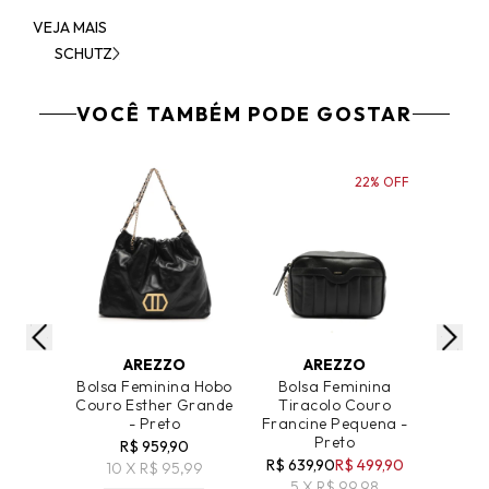
VEJA MAIS
SCHUTZ
VOCÊ TAMBÉM PODE GOSTAR
22% OFF
ADICIONAR AO CARRINHO
ADICIONAR AO CARRINHO
ADICIO
AREZZO
AREZZO
Bolsa Feminina Hobo
Bolsa Feminina
Bol
Couro Esther Grande
Tiracolo Couro
Tiraco
- Preto
Francine Pequena -
Méd
Preto
R$ 959,90
R
R$ 639,90
R$ 499,90
10 X R$ 95,99
9 
5 X R$ 99,98