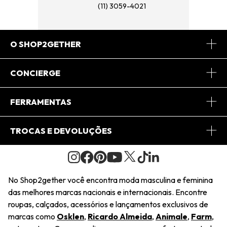
(11) 3059-4021
O SHOP2GETHER
Sobre Nós
CONCIERGE
Conheça o App
Central de Relacionamento
FERRAMENTAS
Conheça o Site
Fretes
Minha Conta
TROCAS E DEVOLUÇÕES
Journal
2Getherclub
Pedido de Presente
Condições Gerais
Novos Designers
Regulamento e Promoções
Wishlist
No Shop2gether você encontra moda masculina e feminina
Troca Fácil
das melhores marcas nacionais e internacionais. Encontre
Saiu na Mídia
Cupons
roupas, calçados, acessórios e lançamentos exclusivos de
Restituição de Pagamento
marcas como
Osklen
,
Ricardo Almeida
,
Animale
,
Farm
,
Sustentabilidade