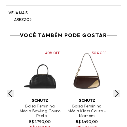
VEJA MAIS
AREZZO
VOCÊ TAMBÉM PODE GOSTAR
40% OFF
30% OFF
ADICIONAR AO CARRINHO
ADICIONAR AO CARRINHO
ADICIO
SCHUTZ
SCHUTZ
Bolsa Feminina
Bolsa Feminina
Bol
Média Bowling Couro
Média Kloss Couro -
Média 
- Preto
Marrom
R$ 1.790,00
R$ 1.490,00
R$ 1.4