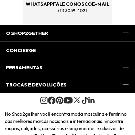
WHATSAPP
FALE CONOSCO
E-MAIL
(11) 3059-4021
O SHOP2GETHER
Sobre Nós
CONCIERGE
Conheça o App
Central de Relacionamento
FERRAMENTAS
Conheça o Site
Fretes
Minha Conta
TROCAS E DEVOLUÇÕES
Journal
2Getherclub
Pedido de Presente
Condições Gerais
Novos Designers
Regulamento e Promoções
Wishlist
No Shop2gether você encontra moda masculina e feminina
Troca Fácil
das melhores marcas nacionais e internacionais. Encontre
Saiu na Mídia
Cupons
roupas, calçados, acessórios e lançamentos exclusivos de
Restituição de Pagamento