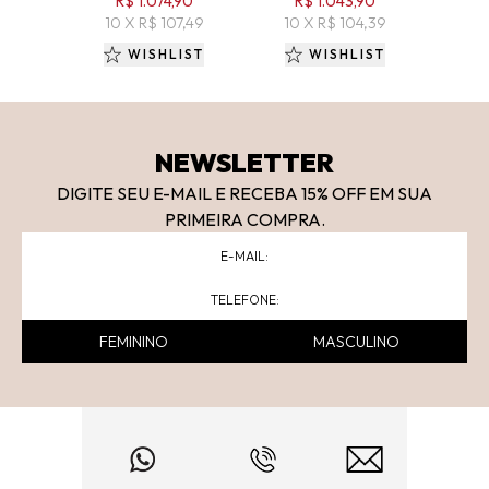
R$ 1.074,90
R$ 1.043,90
9 
10 X R$ 107,49
10 X R$ 104,39
WISHLIST
WISHLIST
NEWSLETTER
DIGITE SEU E-MAIL E RECEBA 15
% OFF
EM SUA
PRIMEIRA COMPRA.
FEMININO
MASCULINO