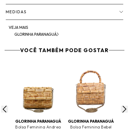
MEDIDAS
VEJA MAIS
GLORINHA PARANAGUÁ
VOCÊ TAMBÉM PODE GOSTAR
ADICIONAR AO CARRINHO
ADICIONAR AO CARRINHO
A
GLORINHA PARANAGUÁ
GLORINHA PARANAGUÁ
GLO
Bolsa Feminina Andrea
Bolsa Feminina Bebel
Bo