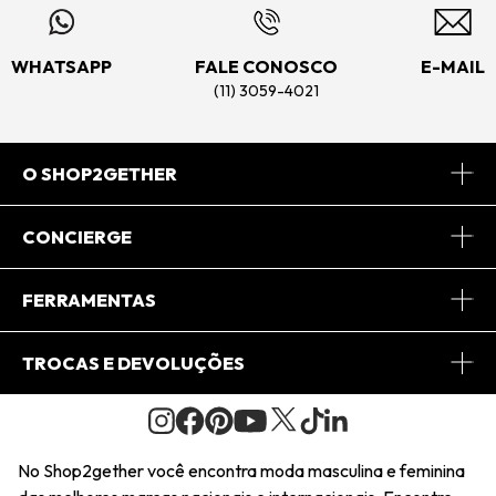
WHATSAPP
FALE CONOSCO
E-MAIL
(11) 3059-4021
O SHOP2GETHER
Sobre Nós
CONCIERGE
Conheça o App
Central de Relacionamento
FERRAMENTAS
Conheça o Site
Fretes
Minha Conta
TROCAS E DEVOLUÇÕES
Journal
2Getherclub
Pedido de Presente
Condições Gerais
Novos Designers
Regulamento e Promoções
Wishlist
No Shop2gether você encontra moda masculina e feminina
Troca Fácil