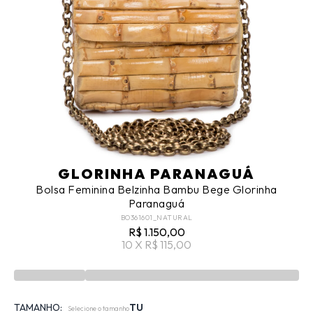
GLORINHA PARANAGUÁ
Bolsa Feminina Belzinha Bambu Bege Glorinha
Paranaguá
BO361601_NATURAL
R$ 1.150,00
10 X R$ 115,00
TAMANHO:
TU
Selecione o tamanho