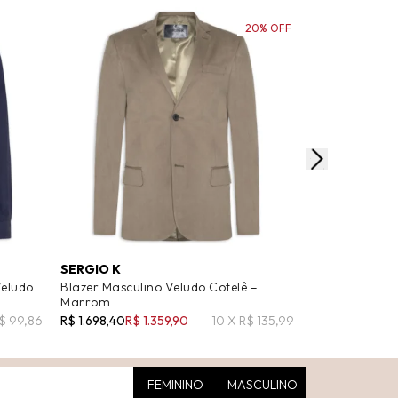
20% OFF
SERGIO K
'2ESSENTIAL
eludo
Blazer Masculino Veludo Cotelê –
Blusa Femini
Marrom
Tricot - Azul
R$ 99,86
R$ 1.698,40
R$ 1.359,90
10 X R$ 135,99
R$ 319,00
R$ 1
FEMININO
MASCULINO