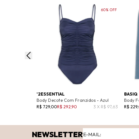
60% OFF
'2ESSENTIAL
BASIQ
Body Decote Com Franzidos - Azul
Body F
R$ 729,00
R$ 292,90
3 X R$ 97,63
R$ 229
NEWSLETTER