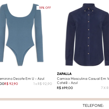
59% OFF
ZAPALLA
eminino Decote Em U - Azul
Camisa Masculina Casual Em V
Cotelê - Azul
,00
R$ 92,90
1 x R$ 92,90
R$ 699,00
7 X 