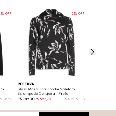
45% OFF
25% OFF
RESERVA
HERING
om
Blusa Masculina Hoodie Moletom
Blusa Masculi
Estampado Cerejeira - Preto
R$ 259,99
R$ 92
R$ 98,54
R$ 789,00
R$ 592,90
6 X R$ 98,82