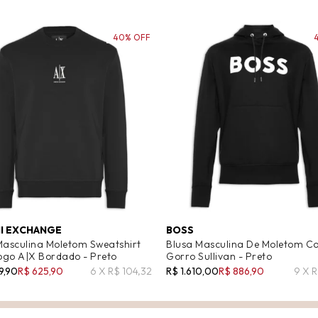
40% OFF
I EXCHANGE
BOSS
Masculina Moletom Sweatshirt
Blusa Masculina De Moletom C
go A|X Bordado - Preto
Gorro Sullivan - Preto
9,90
R$ 625,90
6 X R$ 104,32
R$ 1.610,00
R$ 886,90
9 X 