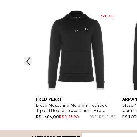
25% OFF
FRED PERRY
ARMAN
Blusa Masculina Moletom Fechado
Blusa 
Tipped Hooded Sweatshirt - Preto
Com Lo
R$ 1.486,00
R$ 1.115,90
10 X R$ 111,59
R$ 1.03