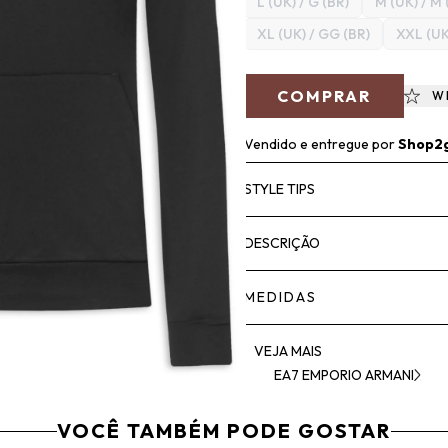
L (UK) / G (BR)
M (UK) / M 
XL (UK) / GG (BR)
XXL (UK
COMPRAR
W
Vendido e entregue por
Shop2
STYLE TIPS
DESCRIÇÃO
MEDIDAS
VEJA MAIS
EA7 EMPORIO ARMANI
VOCÊ TAMBÉM PODE GOSTAR