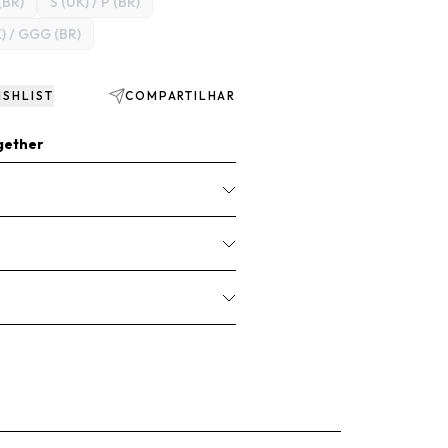
(BR)
S (UK) / P (BR)
) / GGG (BR)
ISHLIST
COMPARTILHAR
gether