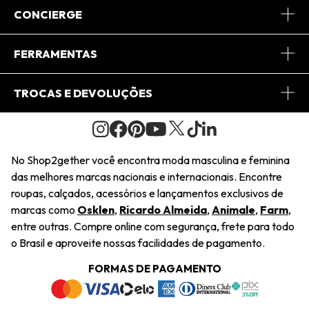
Sobre Nós
CONCIERGE
Conheça o App
Central de Relacionamento
FERRAMENTAS
Conheça o Site
Fretes
Minha Conta
TROCAS E DEVOLUÇÕES
Journal
2Getherclub
Pedido de Presente
Condições Gerais
Novos Designers
Regulamento e Promoções
Wishlist
No Shop2gether você encontra moda masculina e feminina
Troca Fácil
das melhores marcas nacionais e internacionais. Encontre
Saiu na Mídia
Cupons
roupas, calçados, acessórios e lançamentos exclusivos de
Restituição de Pagamento
marcas como
Osklen
,
Ricardo Almeida
,
Animale
,
Farm
,
Sustentabilidade
entre outras. Compre online com segurança, frete para todo
Dúvidas Frequentes
o Brasil e aproveite nossas facilidades de pagamento.
Navegando
Termos e Condições
FORMAS DE PAGAMENTO
Termos e Condições
Política de Privacidade