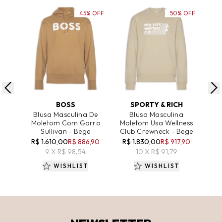
45% OFF
50% OFF
ADICIONAR AO CARRINHO
ADICIONAR AO CARRINHO
A
BOSS
SPORTY & RICH
Blusa Masculina De
Blusa Masculina
Moletom Com Gorro
Moletom Usa Wellness
U
Sullivan - Bege
Club Crewneck - Bege
R$ 1.610,00
R$ 886,90
R$ 1.830,00
R$ 917,90
R
9 X R$ 98,54
10 X R$ 91,79
WISHLIST
WISHLIST