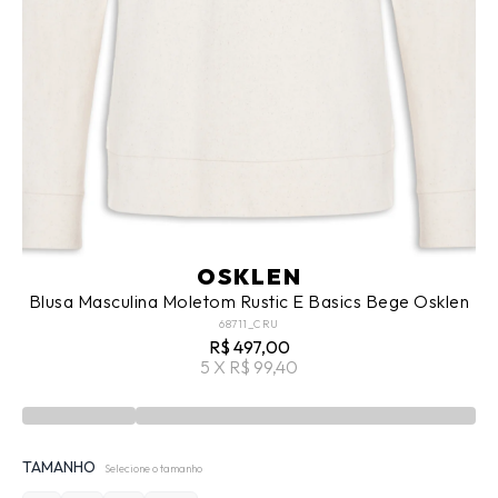
OSKLEN
Blusa Masculina Moletom Rustic E Basics Bege Osklen
68711_CRU
R$ 497,00
5 X R$ 99,40
TAMANHO
Selecione o tamanho