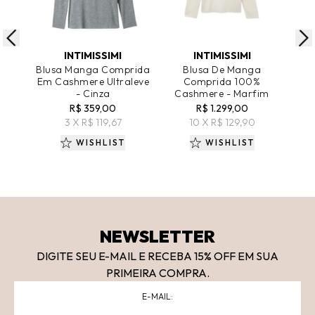
ADICIONAR AO CARRINHO
ADICIONAR AO CARRINHO
A
INTIMISSIMI
INTIMISSIMI
Blusa Manga Comprida
Blusa De Manga
Em Cashmere Ultraleve
Comprida 100%
- Cinza
Cashmere - Marfim
C
R$ 359,00
R$ 1.299,00
3 X R$ 119,67
10 X R$ 129,90
WISHLIST
WISHLIST
NEWSLETTER
DIGITE SEU E-MAIL E RECEBA 15
% OFF
EM SUA
PRIMEIRA COMPRA.