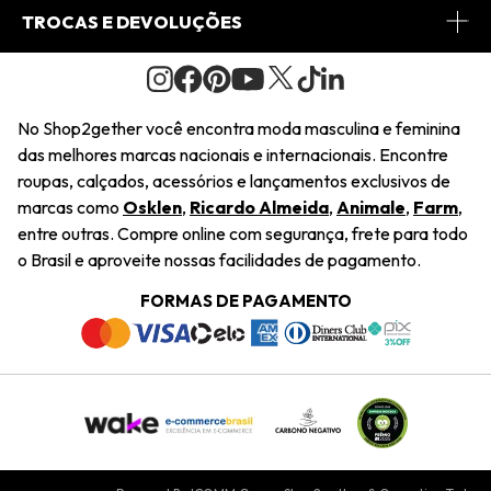
Conheça o Site
Fretes
Minha Conta
TROCAS E DEVOLUÇÕES
Journal
2Getherclub
Pedido de Presente
Condições Gerais
Novos Designers
Regulamento e Promoções
Wishlist
No Shop2gether você encontra moda masculina e feminina
Troca Fácil
das melhores marcas nacionais e internacionais. Encontre
Saiu na Mídia
Cupons
roupas, calçados, acessórios e lançamentos exclusivos de
Restituição de Pagamento
marcas como
Osklen
,
Ricardo Almeida
,
Animale
,
Farm
,
Sustentabilidade
entre outras. Compre online com segurança, frete para todo
Dúvidas Frequentes
o Brasil e aproveite nossas facilidades de pagamento.
Navegando
Termos e Condições
FORMAS DE PAGAMENTO
Termos e Condições
Política de Privacidade
Trabalhe Conosco
Declaração De Conteúdo