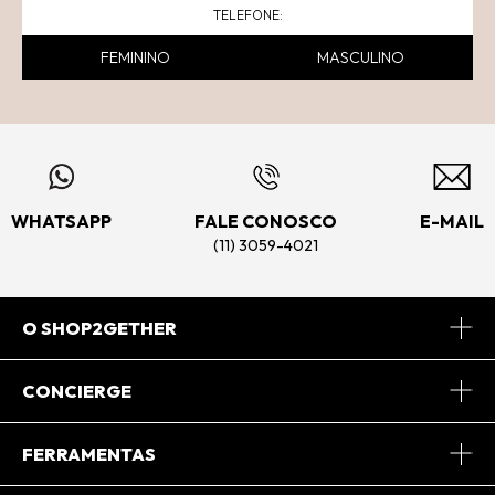
FEMININO
MASCULINO
WHATSAPP
FALE CONOSCO
E-MAIL
(11) 3059-4021
O SHOP2GETHER
Sobre Nós
CONCIERGE
Conheça o App
Central de Relacionamento
FERRAMENTAS