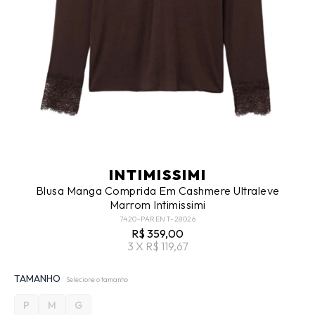
INTIMISSIMI
Blusa Manga Comprida Em Cashmere Ultraleve
Marrom Intimissimi
7420-PARENT-28026
R$ 359,00
3 X R$ 119,67
TAMANHO
Selecione o tamanho
P
M
G