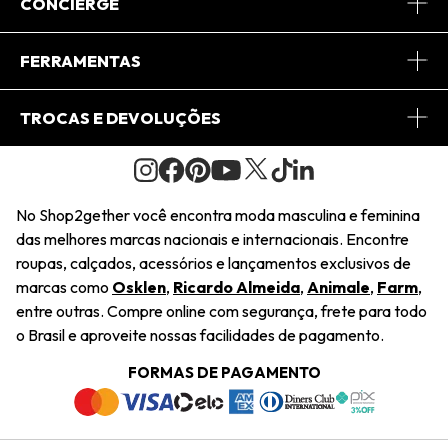
Sobre Nós
CONCIERGE
Conheça o App
Central de Relacionamento
FERRAMENTAS
Conheça o Site
Fretes
Minha Conta
TROCAS E DEVOLUÇÕES
Journal
2Getherclub
Pedido de Presente
Condições Gerais
Novos Designers
Regulamento e Promoções
Wishlist
No Shop2gether você encontra moda masculina e feminina
Troca Fácil
das melhores marcas nacionais e internacionais. Encontre
Saiu na Mídia
Cupons
roupas, calçados, acessórios e lançamentos exclusivos de
Restituição de Pagamento
marcas como
Osklen
,
Ricardo Almeida
,
Animale
,
Farm
,
Sustentabilidade
entre outras. Compre online com segurança, frete para todo
Dúvidas Frequentes
o Brasil e aproveite nossas facilidades de pagamento.
Navegando
Termos e Condições
FORMAS DE PAGAMENTO
Termos e Condições
Política de Privacidade
Trabalhe Conosco