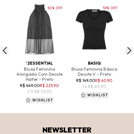
50% OFF
59% OFF
ADICIONAR AO CARRINHO
ADICIONAR AO CARRINHO
A
'2ESSENTIAL
BASIQ
Blusa Feminina
Blusa Feminina Básica
Blu
Alongada Com Decote
Decote V - Preto
A
Halter - Preto
R$ 149,00
R$ 60,90
R$ 449,00
R$ 225,90
R
1 x R$ 60,90
2 X R$ 112,95
WISHLIST
WISHLIST
NEWSLETTER