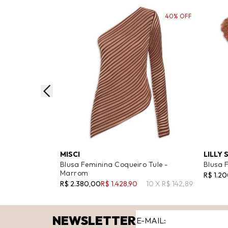
40% OFF
MISCI
LILLY 
Blusa Feminina Coqueiro Tule -
Blusa 
Marrom
R$ 1.2
R$ 2.380,00
R$ 1.428,90
10 X R$ 142,89
NEWSLETTER