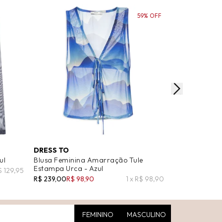
59% OFF
DRESS TO
'2ESSENTIAL
ul
Blusa Feminina Amarração Tule
Blusa Feminin
Estampa Urca - Azul
Marrom
$ 129,95
R$ 239,00
R$ 98,90
1 x R$ 98,90
R$ 249,00
R$ 1
FEMININO
MASCULINO