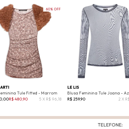
60% OFF
SARTI
LE LIS
Feminina Tule Fitted - Marrom
Blusa Feminina Tule Joana - Az
00,00
R$ 480,90
5 X R$ 96,18
R$ 259,90
2 X R