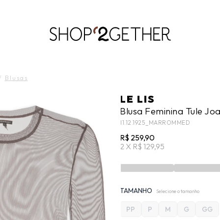
LIQUIDA:
S PAIS
RÃO’27 NO SEU TEMPO:
ATÉ 70% OFF + 10% OFF
50% OFF NO FRETE ULTRARRÁPIDO.
FRETE GRÁTIS
10EXTRA.
FRE
ROUPAS
ROUPAS
WORKWEAR
VESTIDOS
CALÇADOS
CALÇADOS
ACESSÓRIO
ACESSÓRIO
/
Blusas
LE LIS
Blusa Feminina Tule Joa
11.12.1925_MARROMMED
R$ 259,90
2 X R$ 129,95
TAMANHO
Selecione o tamanho
PP
P
M
G
GG