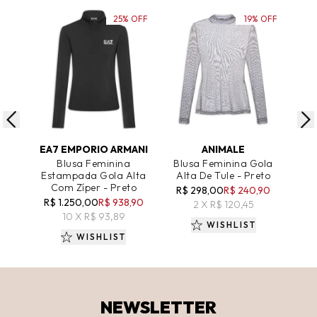
25% OFF
19% OFF
ADICIONAR AO CARRINHO
ADICIONAR AO CARRINHO
A
EA7 EMPORIO ARMANI
ANIMALE
Blusa Feminina
Blusa Feminina Gola
Blu
Estampada Gola Alta
Alta De Tule - Preto
L
Com Zíper - Preto
R$ 298,00
R$ 240,90
R$ 1.250,00
R$ 938,90
R
2 X R$ 120,45
10 X R$ 93,89
WISHLIST
WISHLIST
NEWSLETTER