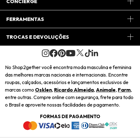
Sobre Nós
CONCIERGE
Conheça o App
Central de Relacionamento
FERRAMENTAS
Conheça o Site
Fretes
Minha Conta
TROCAS E DEVOLUÇÕES
Journal
2Getherclub
Pedido de Presente
Condições Gerais
Novos Designers
Regulamento e Promoções
Wishlist
No Shop2gether você encontra moda masculina e feminina
Troca Fácil
das melhores marcas nacionais e internacionais. Encontre
Saiu na Mídia
Cupons
roupas, calçados, acessórios e lançamentos exclusivos de
Restituição de Pagamento
marcas como
Osklen
,
Ricardo Almeida
,
Animale
,
Farm
,
Sustentabilidade
entre outras. Compre online com segurança, frete para todo
Dúvidas Frequentes
o Brasil e aproveite nossas facilidades de pagamento.
Navegando
Termos e Condições
FORMAS DE PAGAMENTO
Termos e Condições
Política de Privacidade
Trabalhe Conosco