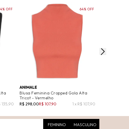
54% OFF
64% OFF
ANIMALE
ANIMALE
lta
Blusa Feminina Cropped Gola Alta
Blusa Feminin
Tricot - Vermelho
Tricot Color -
$ 135,90
R$ 298,00
R$ 107,90
1 x R$ 107,90
R$ 298,00
R$ 1
FEMININO
MASCULINO