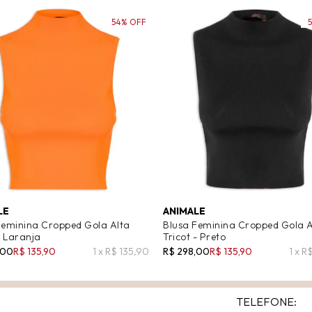
54% OFF
LE
ANIMALE
Feminina Cropped Gola Alta
Blusa Feminina Cropped Gola A
- Laranja
Tricot - Preto
,00
R$ 135,90
1 x R$ 135,90
R$ 298,00
R$ 135,90
1 x R