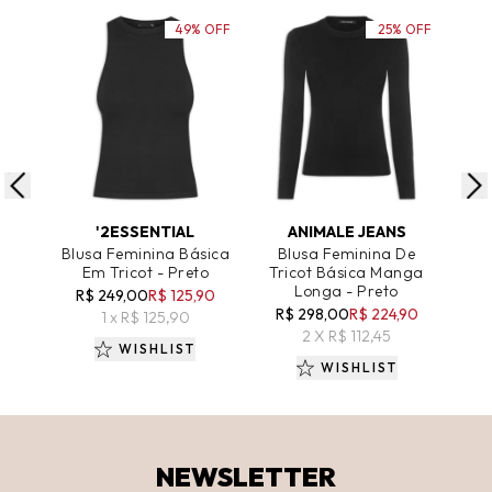
49% OFF
25% OFF
ADICIONAR AO CARRINHO
ADICIONAR AO CARRINHO
A
'2ESSENTIAL
ANIMALE JEANS
Blusa Feminina Básica
Blusa Feminina De
Blu
Em Tricot - Preto
Tricot Básica Manga
Longa - Preto
R$ 249,00
R$ 125,90
R
R$ 298,00
R$ 224,90
1 x R$ 125,90
2 X R$ 112,45
WISHLIST
WISHLIST
NEWSLETTER