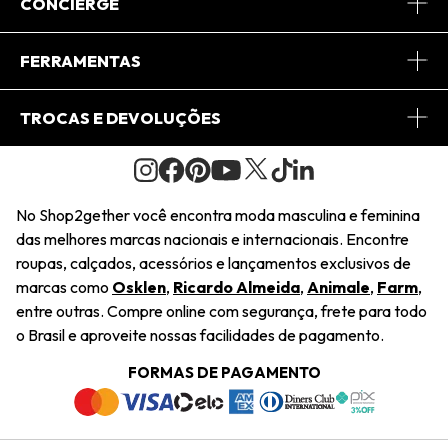
Sobre Nós
CONCIERGE
Conheça o App
Central de Relacionamento
FERRAMENTAS
Conheça o Site
Fretes
Minha Conta
TROCAS E DEVOLUÇÕES
Journal
2Getherclub
Pedido de Presente
Condições Gerais
Novos Designers
Regulamento e Promoções
Wishlist
No Shop2gether você encontra moda masculina e feminina
Troca Fácil
das melhores marcas nacionais e internacionais. Encontre
Saiu na Mídia
Cupons
roupas, calçados, acessórios e lançamentos exclusivos de
Restituição de Pagamento
marcas como
Osklen
,
Ricardo Almeida
,
Animale
,
Farm
,
Sustentabilidade
entre outras. Compre online com segurança, frete para todo
Dúvidas Frequentes
o Brasil e aproveite nossas facilidades de pagamento.
Navegando
Termos e Condições
FORMAS DE PAGAMENTO
Termos e Condições
Política de Privacidade
Trabalhe Conosco