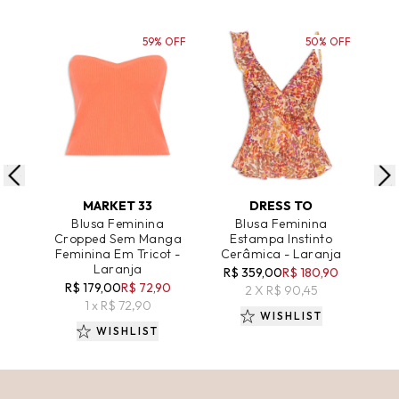
59% OFF
50% OFF
ADICIONAR AO CARRINHO
ADICIONAR AO CARRINHO
A
MARKET 33
DRESS TO
Blusa Feminina
Blusa Feminina
Cropped Sem Manga
Estampa Instinto
Feminina Em Tricot -
Cerâmica - Laranja
Es
Laranja
R$ 359,00
R$ 180,90
R
R$ 179,00
R$ 72,90
2 X R$ 90,45
1 x R$ 72,90
WISHLIST
WISHLIST