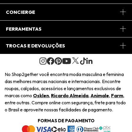
Sobre Nós
CONCIERGE
Conheça o App
Central de Relacionamento
FERRAMENTAS
Conheça o Site
Fretes
Minha Conta
TROCAS E DEVOLUÇÕES
Journal
2Getherclub
Pedido de Presente
Condições Gerais
Novos Designers
Regulamento e Promoções
Wishlist
No Shop2gether você encontra moda masculina e feminina
Troca Fácil
das melhores marcas nacionais e internacionais. Encontre
Saiu na Mídia
Cupons
roupas, calçados, acessórios e lançamentos exclusivos de
Restituição de Pagamento
marcas como
Osklen
,
Ricardo Almeida
,
Animale
,
Farm
,
Sustentabilidade
entre outras. Compre online com segurança, frete para todo
Dúvidas Frequentes
o Brasil e aproveite nossas facilidades de pagamento.
Navegando
Termos e Condições
FORMAS DE PAGAMENTO
Termos e Condições