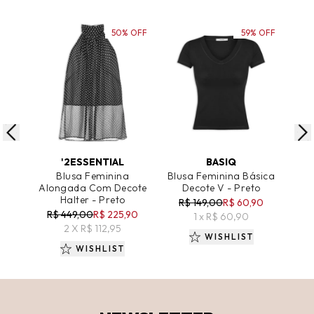
50% OFF
59% OFF
ADICIONAR AO CARRINHO
ADICIONAR AO CARRINHO
A
'2ESSENTIAL
BASIQ
Blusa Feminina
Blusa Feminina Básica
Blu
Alongada Com Decote
Decote V - Preto
A
Halter - Preto
R$ 149,00
R$ 60,90
R$ 449,00
R$ 225,90
R
1 x R$ 60,90
2 X R$ 112,95
WISHLIST
WISHLIST