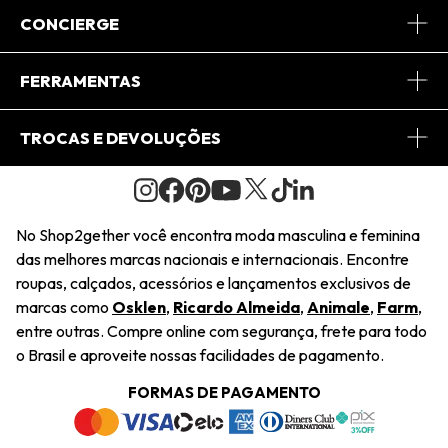
Sobre Nós
CONCIERGE
Conheça o App
Central de Relacionamento
FERRAMENTAS
Conheça o Site
Fretes
Minha Conta
TROCAS E DEVOLUÇÕES
Journal
2Getherclub
Pedido de Presente
Condições Gerais
Novos Designers
Regulamento e Promoções
Wishlist
No Shop2gether você encontra moda masculina e feminina
Troca Fácil
das melhores marcas nacionais e internacionais. Encontre
Saiu na Mídia
Cupons
roupas, calçados, acessórios e lançamentos exclusivos de
Restituição de Pagamento
marcas como
Osklen
,
Ricardo Almeida
,
Animale
,
Farm
,
Sustentabilidade
entre outras. Compre online com segurança, frete para todo
Dúvidas Frequentes
o Brasil e aproveite nossas facilidades de pagamento.
Navegando
Termos e Condições
FORMAS DE PAGAMENTO
Termos e Condições
Política de Privacidade