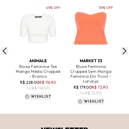
49% OFF
59% OFF
ADICIONAR AO CARRINHO
ADICIONAR AO CARRINHO
A
ANIMALE
MARKET 33
Blusa Feminina Tee
Blusa Feminina
B
Manga Média Cropped
Cropped Sem Manga
Tri
- Branco
Feminina Em Tricot -
Lon
Laranja
R$ 228,00
R$ 116,90
R$ 179,00
R$ 72,90
1 x R$ 116,90
1 x R$ 72,90
WISHLIST
WISHLIST