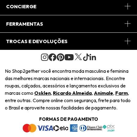
Sobre Nós
CONCIERGE
Conheça o App
Central de Relacionamento
FERRAMENTAS
Conheça o Site
Fretes
Minha Conta
TROCAS E DEVOLUÇÕES
Journal
2Getherclub
Pedido de Presente
Condições Gerais
Novos Designers
Regulamento e Promoções
Wishlist
No Shop2gether você encontra moda masculina e feminina
Troca Fácil
das melhores marcas nacionais e internacionais. Encontre
Saiu na Mídia
Cupons
roupas, calçados, acessórios e lançamentos exclusivos de
Restituição de Pagamento
marcas como
Osklen
,
Ricardo Almeida
,
Animale
,
Farm
,
Sustentabilidade
entre outras. Compre online com segurança, frete para todo
Dúvidas Frequentes
o Brasil e aproveite nossas facilidades de pagamento.
Navegando
Termos e Condições
FORMAS DE PAGAMENTO
Termos e Condições
Política de Privacidade