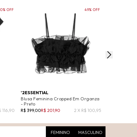
60% OFF
49% OFF
'2ESSENTIAL
'2ESSENTIAL
Blusa Feminina Cropped Em Organza
Blusa Feminin
- Preto
Preto
$ 116,90
R$ 399,00
R$ 201,90
2 X R$ 100,95
R$ 299,00
R$ 9
FEMININO
MASCULINO