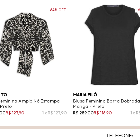
64% OFF
 TO
MARIA FILÓ
Feminina Ampla Nó Estampa
Blusa Feminina Barra Dobrada
 Preto
Manga - Preto
,00
R$ 127,90
1 x R$ 127,90
R$ 289,00
R$ 116,90
1 x R