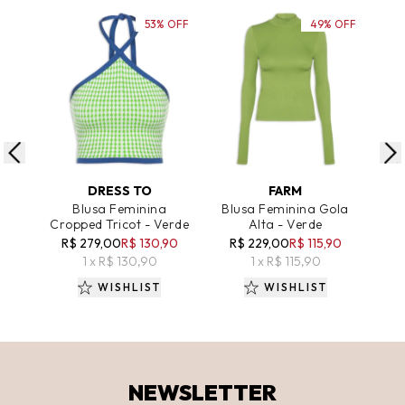
53% OFF
49% OFF
ADICIONAR AO CARRINHO
ADICIONAR AO CARRINHO
A
DRESS TO
FARM
Blusa Feminina
Blusa Feminina Gola
Bl
Cropped Tricot - Verde
Alta - Verde
Alt
R$ 279,00
R$ 130,90
R$ 229,00
R$ 115,90
R$
1 x R$ 130,90
1 x R$ 115,90
WISHLIST
WISHLIST
NEWSLETTER