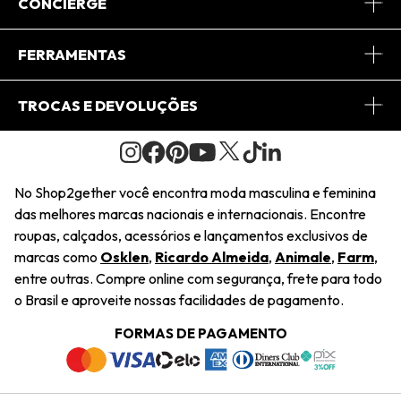
Sobre Nós
CONCIERGE
Conheça o App
Central de Relacionamento
FERRAMENTAS
Conheça o Site
Fretes
Minha Conta
TROCAS E DEVOLUÇÕES
Journal
2Getherclub
Pedido de Presente
Condições Gerais
Novos Designers
Regulamento e Promoções
Wishlist
No Shop2gether você encontra moda masculina e feminina
Troca Fácil
das melhores marcas nacionais e internacionais. Encontre
Saiu na Mídia
Cupons
roupas, calçados, acessórios e lançamentos exclusivos de
Restituição de Pagamento
marcas como
Osklen
,
Ricardo Almeida
,
Animale
,
Farm
,
Sustentabilidade
entre outras. Compre online com segurança, frete para todo
Dúvidas Frequentes
o Brasil e aproveite nossas facilidades de pagamento.
Navegando
Termos e Condições
FORMAS DE PAGAMENTO
Termos e Condições
Política de Privacidade
Trabalhe Conosco