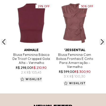
29% OFF
50% OFF
ADICIONAR AO CARRINHO
ADICIONAR AO CARRINHO
A
ANIMALE
'2ESSENTIAL
Blusa Feminina Básica
Blusa Feminina Com
Blu
De Tricot Cropped Gola
Bolsos Frontais E Cinto
De
Alta - Vermelho
Para Amarração -
R
Vermelho
R$ 298,00
R$ 210,90
R$ 599,00
R$ 300,90
2 X R$ 105,45
3 X R$ 100,30
WISHLIST
WISHLIST