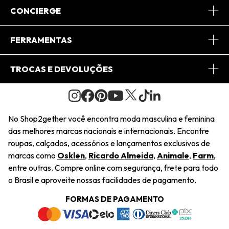
Sobre Nós
CONCIERGE
Conheça o App
Central de Relacionamento
FERRAMENTAS
Conheça o Site
Fretes
Minha Conta
TROCAS E DEVOLUÇÕES
Journal
2Getherclub
Pedido de Presente
Condições Gerais
Novos Designers
Regulamento e Promoções
Wishlist
No Shop2gether você encontra moda masculina e feminina
Troca Fácil
das melhores marcas nacionais e internacionais. Encontre
Saiu na Mídia
Cupons
roupas, calçados, acessórios e lançamentos exclusivos de
Restituição de Pagamento
marcas como
Osklen
,
Ricardo Almeida
,
Animale
,
Farm
,
Sustentabilidade
entre outras. Compre online com segurança, frete para todo
Dúvidas Frequentes
o Brasil e aproveite nossas facilidades de pagamento.
Navegando
Termos e Condições
FORMAS DE PAGAMENTO
Termos e Condições
Política de Privacidade