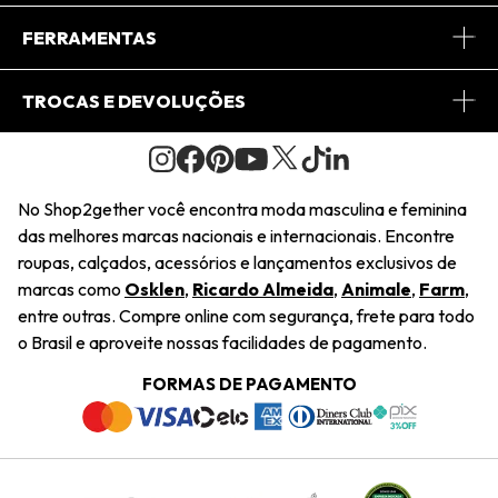
Conheça o App
Central de Relacionamento
FERRAMENTAS
Conheça o Site
Fretes
Minha Conta
TROCAS E DEVOLUÇÕES
Journal
2Getherclub
Pedido de Presente
Condições Gerais
Novos Designers
Regulamento e Promoções
Wishlist
No Shop2gether você encontra moda masculina e feminina
Troca Fácil
das melhores marcas nacionais e internacionais. Encontre
Saiu na Mídia
Cupons
roupas, calçados, acessórios e lançamentos exclusivos de
Restituição de Pagamento
marcas como
Osklen
,
Ricardo Almeida
,
Animale
,
Farm
,
Sustentabilidade
entre outras. Compre online com segurança, frete para todo
Dúvidas Frequentes
o Brasil e aproveite nossas facilidades de pagamento.
Navegando
Termos e Condições
FORMAS DE PAGAMENTO
Termos e Condições
Política de Privacidade
Trabalhe Conosco
Declaração De Conteúdo