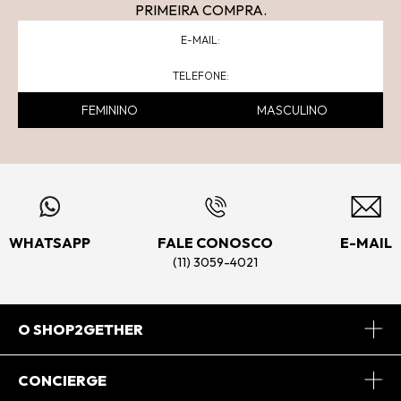
PRIMEIRA COMPRA.
FEMININO
MASCULINO
WHATSAPP
FALE CONOSCO
E-MAIL
(11) 3059-4021
O SHOP2GETHER
Sobre Nós
CONCIERGE