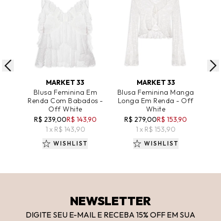
ADICIONAR AO CARRINHO
ADICIONAR AO CARRINHO
A
MARKET 33
MARKET 33
Blusa Feminina Em
Blusa Feminina Manga
Cal
Renda Com Babados -
Longa Em Renda - Off
Aval
Off White
White
R$ 
R$ 239,00
R$ 143,90
R$ 279,00
R$ 153,90
1 x R$ 143,90
1 x R$ 153,90
WISHLIST
WISHLIST
NEWSLETTER
DIGITE SEU E-MAIL E RECEBA 15
% OFF
EM SUA