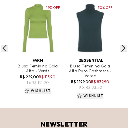
49% OFF
30% OFF
ADICIONAR AO CARRINHO
ADICIONAR AO CARRINHO
A
FARM
'2ESSENTIAL
Blusa Feminina Gola
Blusa Feminina Gola
Bl
Alta - Verde
Alta Puro Cashmere -
Rol
Verde
R$ 229,00
R$ 115,90
R$ 1.199,00
R$ 839,90
1 x R$ 115,90
9 X R$ 93,32
WISHLIST
WISHLIST
NEWSLETTER