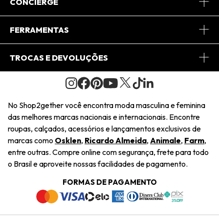
Sobre Nós
CONCIERGE
Conheça o App
Central de Relacionamento
FERRAMENTAS
Conheça o Site
Fretes
Minha Conta
TROCAS E DEVOLUÇÕES
Journal
2Getherclub
Pedido de Presente
Condições Gerais
Novos Designers
Regulamento e Promoções
Wishlist
No Shop2gether você encontra moda masculina e feminina
Troca Fácil
das melhores marcas nacionais e internacionais. Encontre
Saiu na Mídia
Cupons
roupas, calçados, acessórios e lançamentos exclusivos de
Restituição de Pagamento
marcas como
Osklen
,
Ricardo Almeida
,
Animale
,
Farm
,
Sustentabilidade
entre outras. Compre online com segurança, frete para todo
Dúvidas Frequentes
o Brasil e aproveite nossas facilidades de pagamento.
Navegando
Termos e Condições
FORMAS DE PAGAMENTO
Termos e Condições
Política de Privacidade
Trabalhe Conosco