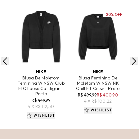
20% OFF
ADICIONAR AO CARRINHO
ADICIONAR AO CARRINHO
A
NIKE
NIKE
Blusa De Moletom
Blusa Feminina De
Blu
Feminina W NSW Club
Moletom W NSW NK
A
FLC Loose Cardigan -
Chill FT Crew - Preto
Te
Preto
R$ 499,99
R$ 400,90
R
R$ 449,99
4 X R$ 100,22
4 X R$ 112,50
WISHLIST
WISHLIST