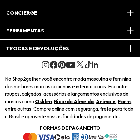
Sobre Nós
CONCIERGE
Conheça o App
Central de Relacionamento
FERRAMENTAS
Conheça o Site
Fretes
Minha Conta
TROCAS E DEVOLUÇÕES
Journal
2Getherclub
Pedido de Presente
Condições Gerais
Novos Designers
Regulamento e Promoções
Wishlist
No Shop2gether você encontra moda masculina e feminina
Troca Fácil
das melhores marcas nacionais e internacionais. Encontre
Saiu na Mídia
Cupons
roupas, calçados, acessórios e lançamentos exclusivos de
Restituição de Pagamento
marcas como
Osklen
,
Ricardo Almeida
,
Animale
,
Farm
,
Sustentabilidade
entre outras. Compre online com segurança, frete para todo
Dúvidas Frequentes
o Brasil e aproveite nossas facilidades de pagamento.
Navegando
Termos e Condições
FORMAS DE PAGAMENTO
Termos e Condições