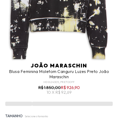
JOÃO MARASCHIN
Blusa Feminina Moletom Canguru Luzes Preto João
Maraschin
HDSS24005_PRETOOFF
R$ 1.850,00
R$ 926,90
10 X R$ 92,69
TAMANHO
Selecione o tamanho