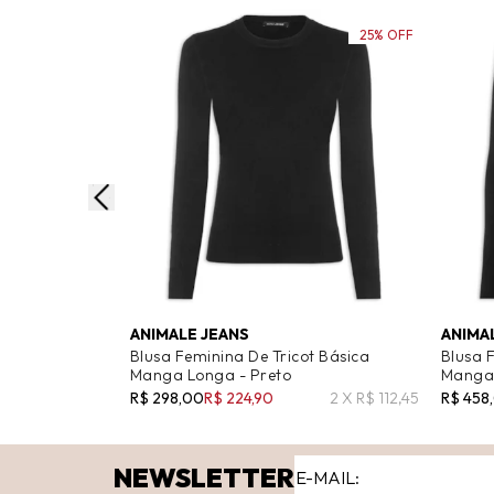
25% OFF
ANIMALE JEANS
ANIMA
Blusa Feminina De Tricot Básica
Blusa 
Manga Longa - Preto
Manga 
R$ 298,00
R$ 224,90
2 X R$ 112,45
R$ 458
NEWSLETTER