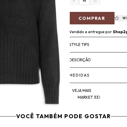
P
M
G
COMPRAR
W
Vendido e entregue por
Shop2
STYLE TIPS
DESCRIÇÃO
MEDIDAS
VEJA MAIS
MARKET 33
VOCÊ TAMBÉM PODE GOSTAR