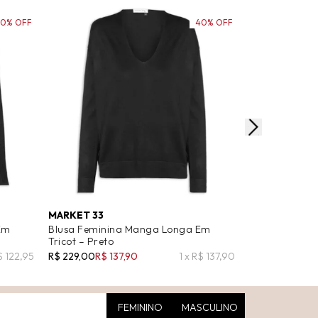
50% OFF
40% OFF
MARKET 33
MARKET 33
Em
Blusa Feminina Manga Longa Em
Blusa Manga 
Tricot – Preto
Tricot - Preto
$ 122,95
R$ 229,00
R$ 137,90
1 x R$ 137,90
R$ 259,00
R$ 1
FEMININO
MASCULINO