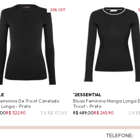
29% OFF
LE
'2ESSENTIAL
Feminina De Tricot Canelado
Blusa Feminina Manga Longa 
Longa - Preto
Tricot - Preto
,00
R$ 322,90
3 X R$ 107,63
R$ 489,00
R$ 245,90
2 X R