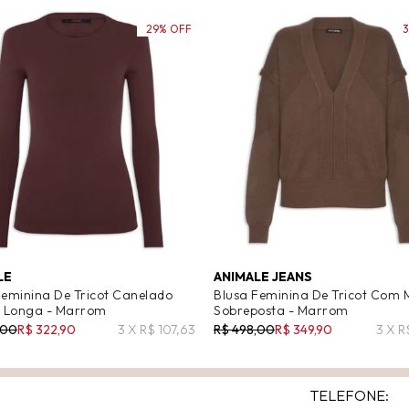
29% OFF
LE
ANIMALE JEANS
Feminina De Tricot Canelado
Blusa Feminina De Tricot Com
 Longa - Marrom
Sobreposta - Marrom
,00
R$ 322,90
3 X R$ 107,63
R$ 498,00
R$ 349,90
3 X R