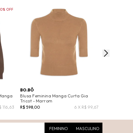
30% OFF
BO.BÔ
'2ESSENTIAL
 Manga
Blusa Feminina Manga Curta Gia
Blusa Femini
Tricot - Marrom
Tricot - Bege
$ 116,63
R$ 598,00
6 X R$ 99,67
R$ 259,00
R$ 1
FEMININO
MASCULINO