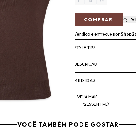
P
M
G
COMPRAR
W
Vendido e entregue por
Shop2
STYLE TIPS
DESCRIÇÃO
MEDIDAS
VEJA MAIS
'2ESSENTIAL
VOCÊ TAMBÉM PODE GOSTAR