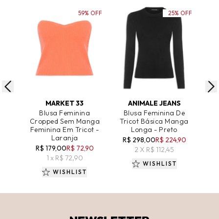
59% OFF
25% OFF
ADICIONAR AO CARRINHO
ADICIONAR AO CARRINHO
A
MARKET 33
ANIMALE JEANS
Blusa Feminina
Blusa Feminina De
B
Cropped Sem Manga
Tricot Básica Manga
Tri
Feminina Em Tricot -
Longa - Preto
Lo
Laranja
R$ 298,00
R$ 224,90
R$
R$ 179,00
R$ 72,90
2 X R$ 112,45
1 x R$ 72,90
WISHLIST
WISHLIST