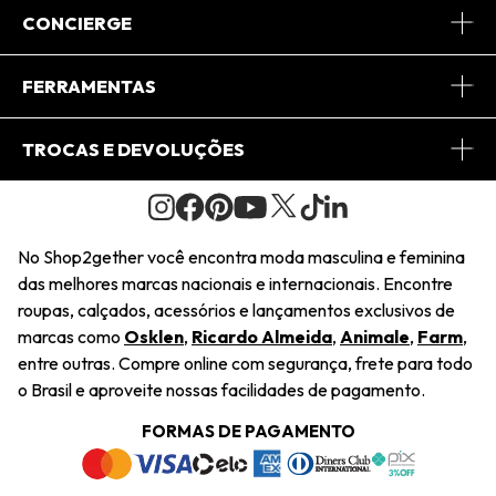
Sobre Nós
CONCIERGE
Conheça o App
Central de Relacionamento
FERRAMENTAS
Conheça o Site
Fretes
Minha Conta
TROCAS E DEVOLUÇÕES
Journal
2Getherclub
Pedido de Presente
Condições Gerais
Novos Designers
Regulamento e Promoções
Wishlist
No Shop2gether você encontra moda masculina e feminina
Troca Fácil
das melhores marcas nacionais e internacionais. Encontre
Saiu na Mídia
Cupons
roupas, calçados, acessórios e lançamentos exclusivos de
Restituição de Pagamento
marcas como
Osklen
,
Ricardo Almeida
,
Animale
,
Farm
,
Sustentabilidade
entre outras. Compre online com segurança, frete para todo
Dúvidas Frequentes
o Brasil e aproveite nossas facilidades de pagamento.
Navegando
Termos e Condições
FORMAS DE PAGAMENTO
Termos e Condições
Política de Privacidade