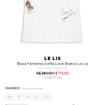
LE LIS
Blusa Feminina Gotta Love Branco Le Lis
42.01.0200_OFFWHITE
R$ 389,90
R$ 175,90
1 x R$ 175,90
TAMANHO
Selecione o tamanho
PP
P
M
G
GG