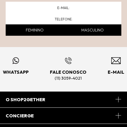
FEMININO
MASCULINO
WHATSAPP
FALE CONOSCO
E-MAIL
(11) 3059-4021
O SHOP2GETHER
Sobre Nós
CONCIERGE