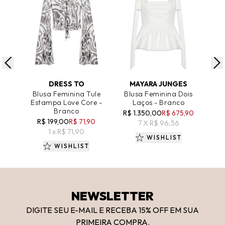
ADICIONAR AO CARRINHO
ADICIONAR AO CARRINHO
A
DRESS TO
MAYARA JUNGES
Blusa Feminina Tule
Blusa Feminina Dois
Bl
Estampa Love Core -
Laços - Branco
R
Branco
R$ 1.350,00
R$ 675,90
R
R$ 199,00
R$ 71,90
7 X R$ 96,56
1 x R$ 71,90
WISHLIST
WISHLIST
NEWSLETTER
DIGITE SEU E-MAIL E RECEBA 15
% OFF
EM SUA
PRIMEIRA COMPRA.