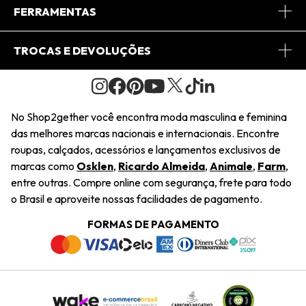
Conheça o App
Central de Relacionamento
FERRAMENTAS
Conheça o Site
Fretes
Minha Conta
TROCAS E DEVOLUÇÕES
Journal
2Getherclub
Pedido de Presente
Condições Gerais
Novos Designers
Regulamento e Promoções
Wishlist
No Shop2gether você encontra moda masculina e feminina
Troca Fácil
das melhores marcas nacionais e internacionais. Encontre
Saiu na Mídia
Cupons
roupas, calçados, acessórios e lançamentos exclusivos de
Restituição de Pagamento
marcas como
Osklen
,
Ricardo Almeida
,
Animale
,
Farm
,
Sustentabilidade
entre outras. Compre online com segurança, frete para todo
Dúvidas Frequentes
o Brasil e aproveite nossas facilidades de pagamento.
Navegando
Termos e Condições
FORMAS DE PAGAMENTO
Termos e Condições
Política de Privacidade
Trabalhe Conosco
Declaração De Conteúdo