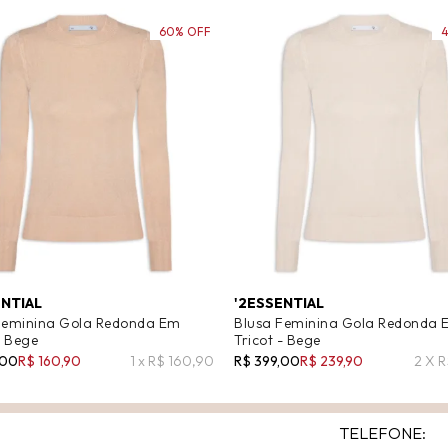
60% OFF
ENTIAL
'2ESSENTIAL
Feminina Gola Redonda Em
Blusa Feminina Gola Redonda 
- Bege
Tricot - Bege
,00
R$ 160,90
1 x R$ 160,90
R$ 399,00
R$ 239,90
2 X R