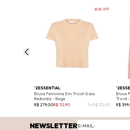
60% OFF
'2ESSENTIAL
'2ESS
Blusa Feminina Em Tricot Gola
Blusa 
Redonda - Bege
Tricot 
R$ 279,00
R$ 112,90
1 x R$ 112,90
R$ 399
NEWSLETTER