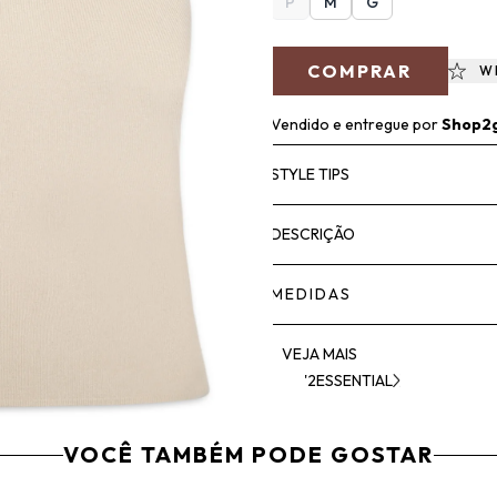
P
M
G
COMPRAR
W
Vendido e entregue por
Shop2
STYLE TIPS
DESCRIÇÃO
MEDIDAS
VEJA MAIS
'2ESSENTIAL
VOCÊ TAMBÉM PODE GOSTAR