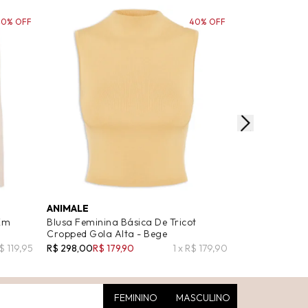
40% OFF
40% OFF
ANIMALE
ANIMALE
Em
Blusa Feminina Básica De Tricot
Blusa Feminina
Cropped Gola Alta - Bege
Bege
$ 119,95
R$ 298,00
R$ 179,90
1 x R$ 179,90
R$ 898,00
R$ 4
FEMININO
MASCULINO