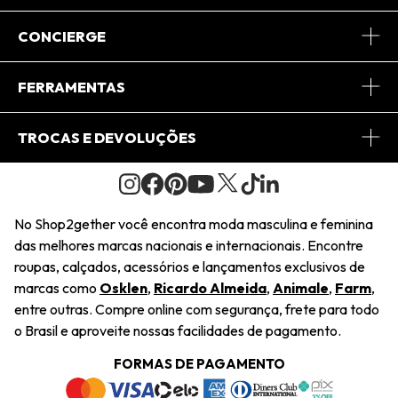
Sobre Nós
CONCIERGE
Conheça o App
Central de Relacionamento
FERRAMENTAS
Conheça o Site
Fretes
Minha Conta
TROCAS E DEVOLUÇÕES
Journal
2Getherclub
Pedido de Presente
Condições Gerais
Novos Designers
Regulamento e Promoções
Wishlist
No Shop2gether você encontra moda masculina e feminina
Troca Fácil
das melhores marcas nacionais e internacionais. Encontre
Saiu na Mídia
Cupons
roupas, calçados, acessórios e lançamentos exclusivos de
Restituição de Pagamento
marcas como
Osklen
,
Ricardo Almeida
,
Animale
,
Farm
,
Sustentabilidade
entre outras. Compre online com segurança, frete para todo
Dúvidas Frequentes
o Brasil e aproveite nossas facilidades de pagamento.
Navegando
Termos e Condições
FORMAS DE PAGAMENTO
Termos e Condições