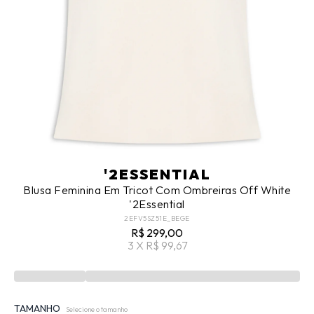
'2ESSENTIAL
Blusa Feminina Em Tricot Com Ombreiras Off White
'2Essential
2EFV5SZ51E_BEGE
R$ 299,00
3 X R$ 99,67
TAMANHO
Selecione o tamanho