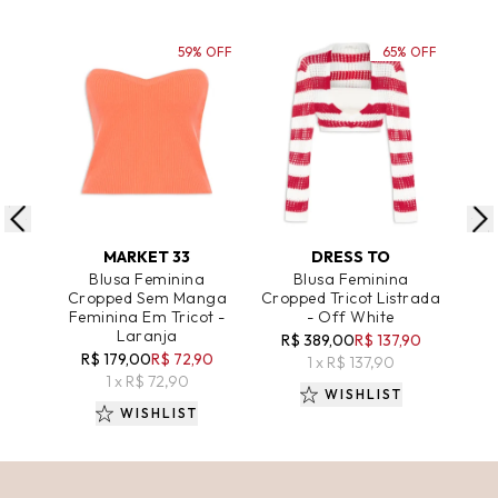
59% OFF
65% OFF
ADICIONAR AO CARRINHO
ADICIONAR AO CARRINHO
A
MARKET 33
DRESS TO
Blusa Feminina
Blusa Feminina
Cropped Sem Manga
Cropped Tricot Listrada
Feminina Em Tricot -
- Off White
Tra
Laranja
R$ 389,00
R$ 137,90
R
R$ 179,00
R$ 72,90
1 x R$ 137,90
1 x R$ 72,90
WISHLIST
WISHLIST