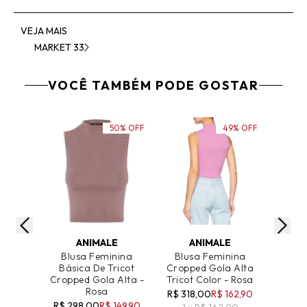
VEJA MAIS
MARKET 33
VOCÊ TAMBÉM PODE GOSTAR
50% OFF
49% OFF
ADICIONAR AO CARRINHO
ADICIONAR AO CARRINHO
ADICIO
ANIMALE
ANIMALE
Blusa Feminina
Blusa Feminina
Blu
Básica De Tricot
Cropped Gola Alta
Cropp
Cropped Gola Alta -
Tricot Color - Rosa
Trico
Rosa
R$ 318,00
R$ 162,90
R$ 29
R$ 298,00
R$ 149,90