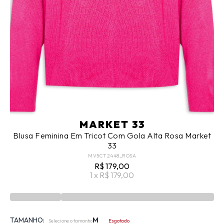
MARKET 33
Blusa Feminina Em Tricot Com Gola Alta Rosa Market
33
MV5CT2448_ROSA
R$ 179,00
1 x R$ 179,00
TAMANHO:
M
Selecione o tamanho
Esgotado