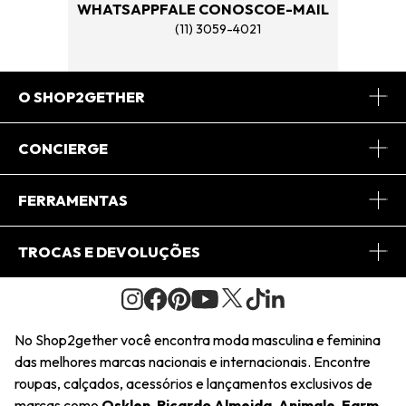
WHATSAPP
FALE CONOSCO
E-MAIL
(11) 3059-4021
O SHOP2GETHER
Sobre Nós
CONCIERGE
Conheça o App
Central de Relacionamento
FERRAMENTAS
Conheça o Site
Fretes
Minha Conta
TROCAS E DEVOLUÇÕES
Journal
2Getherclub
Pedido de Presente
Condições Gerais
Novos Designers
Regulamento e Promoções
Wishlist
No Shop2gether você encontra moda masculina e feminina
Troca Fácil
das melhores marcas nacionais e internacionais. Encontre
Saiu na Mídia
Cupons
roupas, calçados, acessórios e lançamentos exclusivos de
Restituição de Pagamento
marcas como
Osklen
,
Ricardo Almeida
,
Animale
,
Farm
,