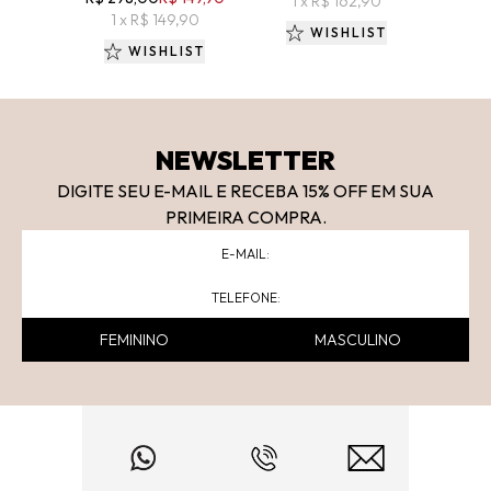
1 x R$ 162,90
1 
1 x R$ 149,90
WISHLIST
WISHLIST
NEWSLETTER
DIGITE SEU E-MAIL E RECEBA 15
% OFF
EM SUA
PRIMEIRA COMPRA.
FEMININO
MASCULINO