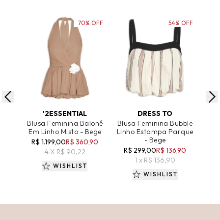
70% OFF
54% OFF
ADICIONAR AO CARRINHO
ADICIONAR AO CARRINHO
A
'2ESSENTIAL
DRESS TO
Blusa Feminina Balonê
Blusa Feminina Bubble
Bl
Em Linho Misto - Bege
Linho Estampa Parque
Bols
- Bege
P
R$ 1.199,00
R$ 360,90
R$ 299,00
R$ 136,90
4 X R$ 90,22
R$
1 x R$ 136,90
WISHLIST
WISHLIST