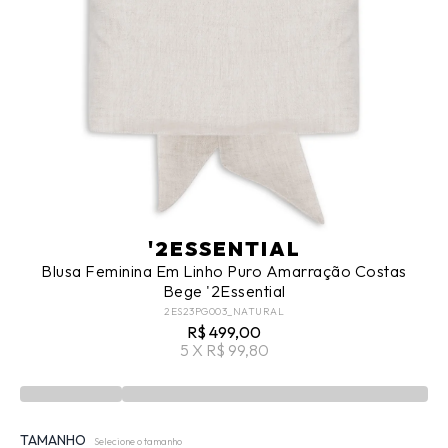
'2ESSENTIAL
Blusa Feminina Em Linho Puro Amarração Costas
Bege '2Essential
2ES23PG003_NATURAL
R$ 499,00
5 X R$ 99,80
TAMANHO
Selecione o tamanho