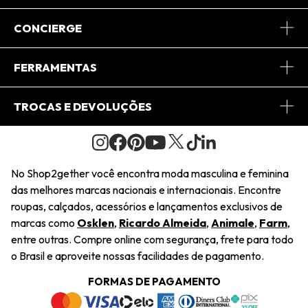
Sobre Nós
CONCIERGE
Conheça o App
Central de Relacionamento
FERRAMENTAS
Conheça o Site
Fretes
Minha Conta
TROCAS E DEVOLUÇÕES
Journal
2Getherclub
Pedido de Presente
Condições Gerais
Novos Designers
Regulamento e Promoções
Wishlist
No Shop2gether você encontra moda masculina e feminina
Troca Fácil
das melhores marcas nacionais e internacionais. Encontre
Saiu na Mídia
Cupons
roupas, calçados, acessórios e lançamentos exclusivos de
Restituição de Pagamento
marcas como
Osklen
,
Ricardo Almeida
,
Animale
,
Farm
,
Sustentabilidade
entre outras. Compre online com segurança, frete para todo
Dúvidas Frequentes
o Brasil e aproveite nossas facilidades de pagamento.
Navegando
Termos e Condições
FORMAS DE PAGAMENTO
Termos e Condições