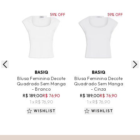
59% OFF
59% OFF
ADICIONAR AO CARRINHO
ADICIONAR AO CARRINHO
A
BASIQ
BASIQ
Blusa Feminina Decote
Blusa Feminina Decote
Blu
Quadrado Sem Manga
Quadrado Sem Manga
Qua
- Branco
- Cinza
R$ 189,00
R$ 76,90
R$ 189,00
R$ 76,90
R
1 x R$ 76,90
1 x R$ 76,90
WISHLIST
WISHLIST