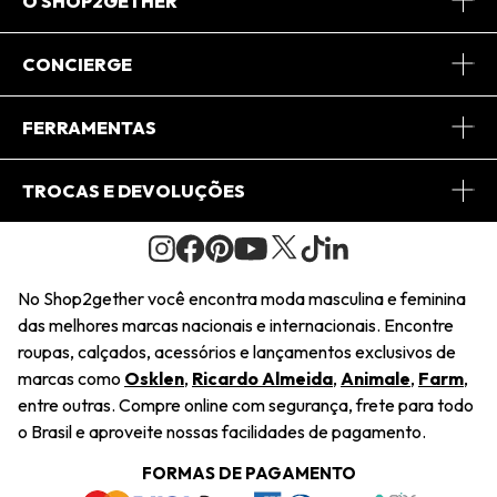
O SHOP2GETHER
Sobre Nós
CONCIERGE
Conheça o App
Central de Relacionamento
FERRAMENTAS
Conheça o Site
Fretes
Minha Conta
TROCAS E DEVOLUÇÕES
Journal
2Getherclub
Pedido de Presente
Condições Gerais
Novos Designers
Regulamento e Promoções
Wishlist
No Shop2gether você encontra moda masculina e feminina
Troca Fácil
das melhores marcas nacionais e internacionais. Encontre
Saiu na Mídia
Cupons
roupas, calçados, acessórios e lançamentos exclusivos de
Restituição de Pagamento
marcas como
Osklen
,
Ricardo Almeida
,
Animale
,
Farm
,
Sustentabilidade
entre outras. Compre online com segurança, frete para todo
Dúvidas Frequentes
o Brasil e aproveite nossas facilidades de pagamento.
Navegando
Termos e Condições
FORMAS DE PAGAMENTO
Termos e Condições