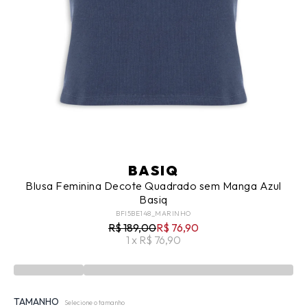
BASIQ
Blusa Feminina Decote Quadrado sem Manga Azul
Basiq
BFI5BE148_MARINHO
R$ 189,00
R$ 76,90
1 x R$ 76,90
TAMANHO
Selecione o tamanho