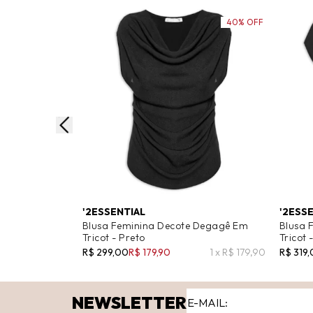
40% OFF
'2ESSENTIAL
'2ESS
Blusa Feminina Decote Degagê Em
Blusa 
Tricot - Preto
Tricot 
R$ 299,00
R$ 179,90
1 x R$ 179,90
R$ 319
NEWSLETTER