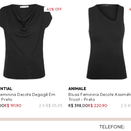
40% OFF
ENTIAL
ANIMALE
Feminina Decote Degagê Em
Blusa Feminina Decote Assimét
- Preto
Tricot - Preto
,00
R$ 191,90
2 X R$ 95,95
R$ 398,00
R$ 220,90
2 X R