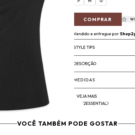
P
M
G
COMPRAR
W
Vendido e entregue por
Shop2
STYLE TIPS
DESCRIÇÃO
MEDIDAS
VEJA MAIS
'2ESSENTIAL
VOCÊ TAMBÉM PODE GOSTAR