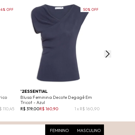
44% OFF
50% OFF
'2ESSENTIAL
'2ESSENTIAL
rico
Blusa Feminina Decote Degagê Em
Blusa Femini
Tricot - Azul
Tricot - Bege
$ 110,45
R$ 319,00
R$ 160,90
1 x R$ 160,90
R$ 319,00
R$ 1
FEMININO
MASCULINO