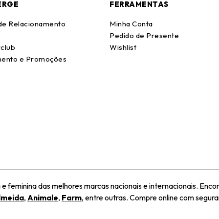
ERGE
FERRAMENTAS
 de Relacionamento
Minha Conta
Pedido de Presente
club
Wishlist
ento e Promoções
 feminina das melhores marcas nacionais e internacionais. Encon
lmeida
,
Animale
,
Farm
, entre outras. Compre online com seguran