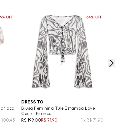
19% OFF
64% OFF
DRESS TO
MAYARA JUNG
Carioca
Blusa Feminina Tule Estampa Love
Blusa Feminin
Core - Branco
R$ 1.350,00
R$
$ 100,45
R$ 199,00
R$ 71,90
1 x R$ 71,90