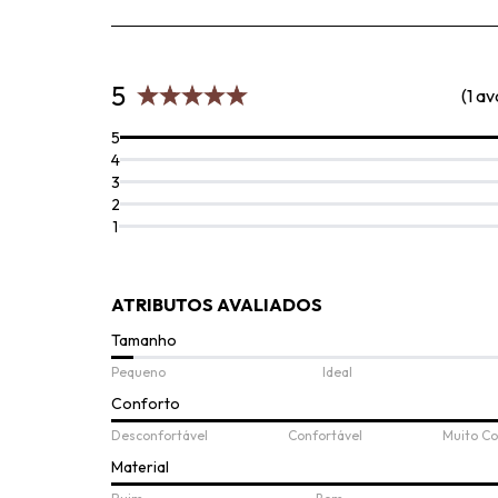
5
(1 av
5
4
3
2
1
ATRIBUTOS AVALIADOS
Tamanho
Pequeno
Ideal
Conforto
Desconfortável
Confortável
Muito Co
Material