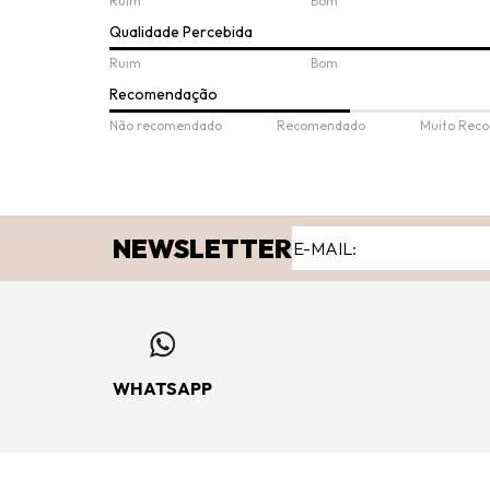
Ruim
Bom
Qualidade Percebida
Ruim
Bom
Recomendação
Não recomendado
Recomendado
Muito Rec
NEWSLETTER
WHATSAPP