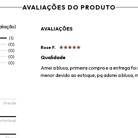
AVALIAÇÕES DO PRODUTO
aliação)
AVALIAÇÕES
(1)
(0)
Rose F.
(0)
(0)
Qualidade
(0)
Amei a blusa, primeira compra e a entrega fo
menor devido ao estoque, pq adorei a blusa, m
Grande
nfortável