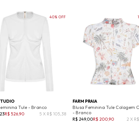
40% OFF
STUDIO
FARM PRAIA
Feminina Tule - Branco
Blusa Feminina Tule Colagem 
- Branco
,23
R$ 526,90
5 X R$ 105,38
R$ 249,00
R$ 200,90
2 X R