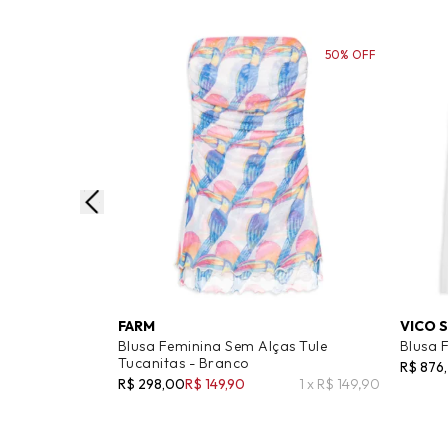
50% OFF
FARM
VICO 
Blusa Feminina Sem Alças Tule
Blusa 
Tucanitas - Branco
R$ 876
R$ 298,00
R$ 149,90
1 x R$ 149,90