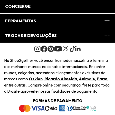
Sobre Nós
CONCIERGE
Conheça o App
Central de Relacionamento
FERRAMENTAS
Conheça o Site
Fretes
Minha Conta
TROCAS E DEVOLUÇÕES
Journal
2Getherclub
Pedido de Presente
Condições Gerais
Novos Designers
Regulamento e Promoções
Wishlist
No Shop2gether você encontra moda masculina e feminina
Troca Fácil
das melhores marcas nacionais e internacionais. Encontre
Saiu na Mídia
Cupons
roupas, calçados, acessórios e lançamentos exclusivos de
Restituição de Pagamento
marcas como
Osklen
,
Ricardo Almeida
,
Animale
,
Farm
,
Sustentabilidade
entre outras. Compre online com segurança, frete para todo
Dúvidas Frequentes
o Brasil e aproveite nossas facilidades de pagamento.
Navegando
Termos e Condições
FORMAS DE PAGAMENTO
Termos e Condições
Política de Privacidade