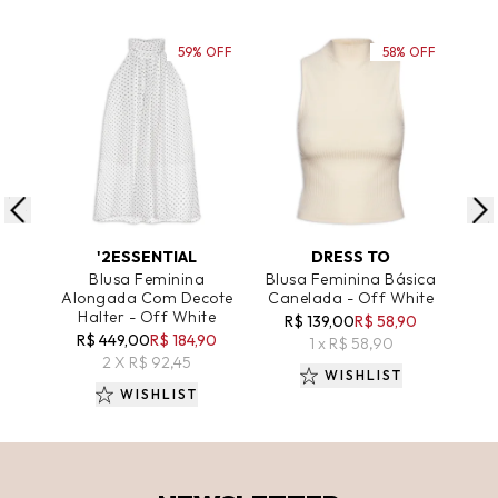
59% OFF
58% OFF
ADICIONAR AO CARRINHO
ADICIONAR AO CARRINHO
A
'2ESSENTIAL
DRESS TO
Blusa Feminina
Blusa Feminina Básica
Blu
Alongada Com Decote
Canelada - Off White
Halter - Off White
R$ 139,00
R$ 58,90
R
R$ 449,00
R$ 184,90
1 x R$ 58,90
2 X R$ 92,45
WISHLIST
WISHLIST