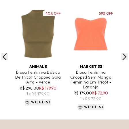
40% OFF
59% OFF
ADICIONAR AO CARRINHO
ADICIONAR AO CARRINHO
A
ANIMALE
MARKET 33
Blusa Feminina Básica
Blusa Feminina
De Tricot Cropped Gola
Cropped Sem Manga
Cro
Alta - Verde
Feminina Em Tricot -
R
Laranja
R$ 298,00
R$ 179,90
R$ 179,00
R$ 72,90
1 x R$ 179,90
1 x R$ 72,90
WISHLIST
WISHLIST