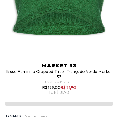
MARKET 33
Blusa Feminina Cropped Tricot Trançado Verde Market
33
MV5CT25216_VERDE
R$ 179,00
R$ 81,90
1 x R$ 81,90
TAMANHO
Selecione o tamanho