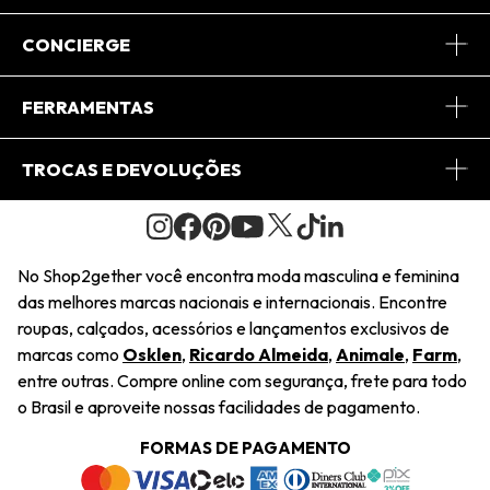
Sobre Nós
CONCIERGE
Conheça o App
Central de Relacionamento
FERRAMENTAS
Conheça o Site
Fretes
Minha Conta
TROCAS E DEVOLUÇÕES
Journal
2Getherclub
Pedido de Presente
Condições Gerais
Novos Designers
Regulamento e Promoções
Wishlist
No Shop2gether você encontra moda masculina e feminina
Troca Fácil
das melhores marcas nacionais e internacionais. Encontre
Saiu na Mídia
Cupons
roupas, calçados, acessórios e lançamentos exclusivos de
Restituição de Pagamento
marcas como
Osklen
,
Ricardo Almeida
,
Animale
,
Farm
,
Sustentabilidade
entre outras. Compre online com segurança, frete para todo
Dúvidas Frequentes
o Brasil e aproveite nossas facilidades de pagamento.
Navegando
Termos e Condições
FORMAS DE PAGAMENTO
Termos e Condições