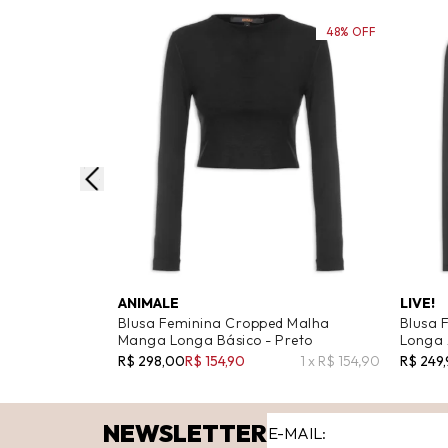
48% OFF
ANIMALE
LIVE!
Blusa Feminina Cropped Malha
Blusa 
Manga Longa Básico - Preto
Longa 
R$ 298,00
R$ 154,90
1 x R$ 154,90
R$ 249
NEWSLETTER