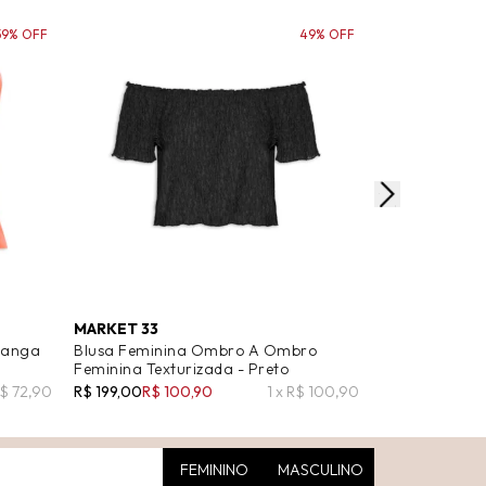
59% OFF
49% OFF
MARKET 33
ANIMALE
Manga
Blusa Feminina Ombro A Ombro
Blusa Femini
Feminina Texturizada - Preto
Cropped - Pre
R$ 72,90
R$ 199,00
R$ 100,90
1 x R$ 100,90
R$ 228,00
R$ 1
FEMININO
MASCULINO