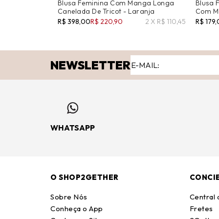
Blusa Feminina Com Manga Longa
Blusa 
Canelada De Tricot - Laranja
Com Ma
R$ 398,00
R$ 220,90
2 X R$ 110,45
R$ 179
NEWSLETTER
WHATSAPP
O SHOP2GETHER
CONCI
Sobre Nós
Central
Conheça o App
Fretes