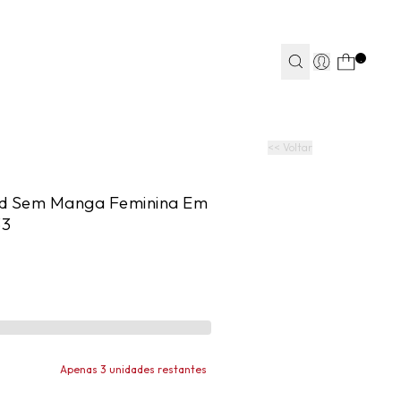
TEAPP*
.
S
S
JEANS
JEANS
FITNESS
FITNESS
CASA
CASA
<< Voltar
ed Sem Manga Feminina Em
33
Apenas 3 unidades restantes