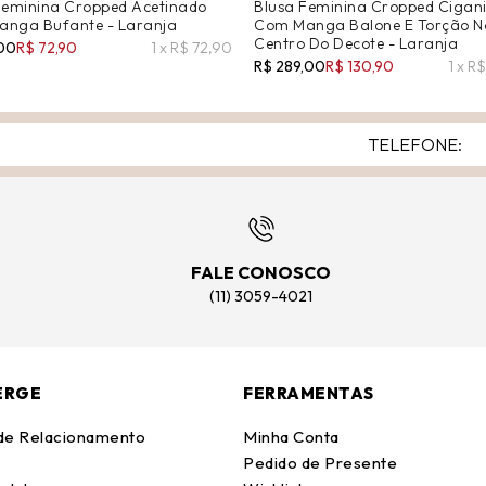
Feminina Cropped Acetinado
Blusa Feminina Cropped Cigan
nga Bufante - Laranja
Com Manga Balone E Torção N
Centro Do Decote - Laranja
,00
R$ 72,90
1 x R$ 72,90
R$ 289,00
R$ 130,90
1 x R
FALE CONOSCO
(11) 3059-4021
ERGE
FERRAMENTAS
 de Relacionamento
Minha Conta
Pedido de Presente