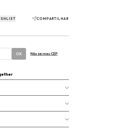
ISHLIST
COMPARTILHAR
OK
Não sei meu CEP
gether