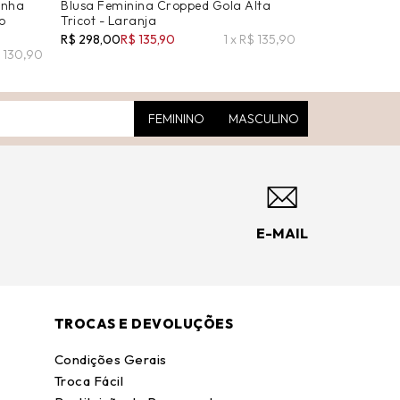
inha
Blusa Feminina Cropped Gola Alta
Blusa Feminin
o
Tricot - Laranja
Curta - Preto
R$ 298,00
R$ 135,90
1 x R$ 135,90
R$ 269,00
R$ 9
$ 130,90
FEMININO
MASCULINO
E-MAIL
TROCAS E DEVOLUÇÕES
Condições Gerais
Troca Fácil