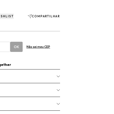
ISHLIST
COMPARTILHAR
OK
Não sei meu CEP
gether