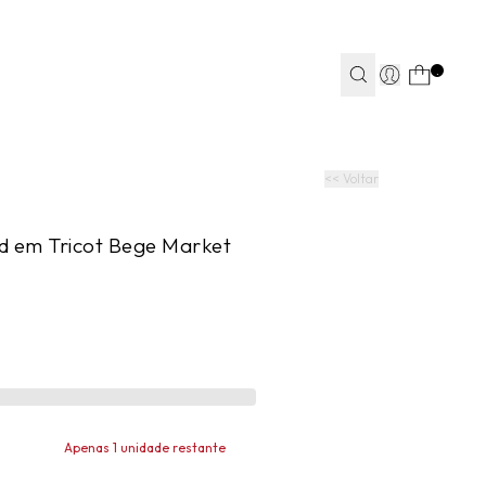
TEAPP*
.
S
S
JEANS
JEANS
FITNESS
FITNESS
CASA
CASA
<< Voltar
d em Tricot Bege Market
Apenas 1 unidade restante