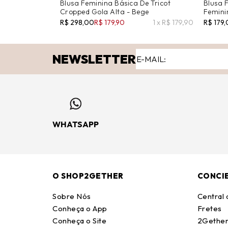
Blusa Feminina Básica De Tricot
Blusa 
Cropped Gola Alta - Bege
Femini
R$ 298,00
R$ 179,90
1 x R$ 179,90
R$ 179
NEWSLETTER
WHATSAPP
O SHOP2GETHER
CONCI
Sobre Nós
Central
Conheça o App
Fretes
Conheça o Site
2Gether