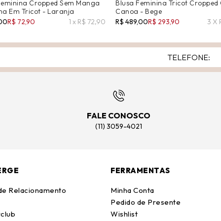
Feminina Cropped Sem Manga
Blusa Feminina Tricot Cropped
na Em Tricot - Laranja
Canoa - Bege
,00
R$ 72,90
1 x R$ 72,90
R$ 489,00
R$ 293,90
3 X 
FALE CONOSCO
(11) 3059-4021
ERGE
FERRAMENTAS
 de Relacionamento
Minha Conta
Pedido de Presente
club
Wishlist