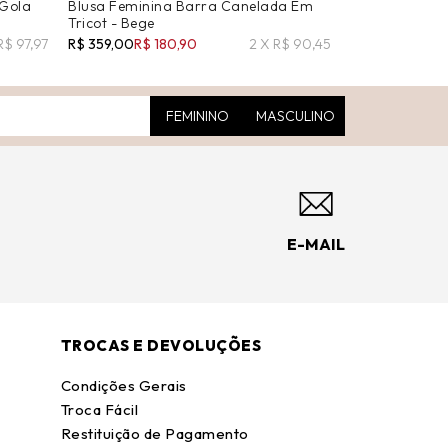
 Gola
Blusa Feminina Barra Canelada Em
Blusa Feminin
Tricot - Bege
Cropped Gola 
R$ 97,97
R$ 359,00
R$ 180,90
2 X R$ 90,45
R$ 298,00
R$ 2
FEMININO
MASCULINO
E-MAIL
TROCAS E DEVOLUÇÕES
Condições Gerais
Troca Fácil
Restituição de Pagamento