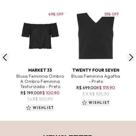
49% OFF
55% OFF
ADICIONAR AO CARRINHO
ADICIONAR AO CARRINHO
A
MARKET 33
TWENTY FOUR SEVEN
Blusa Feminina Ombro
Blusa Feminina Agatha
Blu
A Ombro Feminina
- Preto
Lev
Texturizada - Preto
R$ 699,00
R$ 315,90
R$
R$ 199,00
R$ 100,90
3 X R$ 105,30
1 x R$ 100,90
WISHLIST
WISHLIST