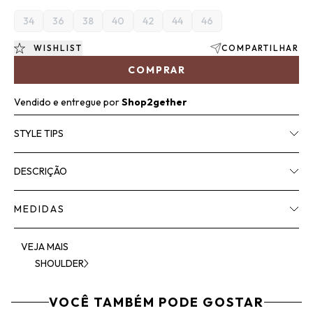
34
36
38
40
42
44
46
WISHLIST
COMPARTILHAR
COMPRAR
Vendido e entregue por
Shop2gether
STYLE TIPS
DESCRIÇÃO
MEDIDAS
VEJA MAIS
SHOULDER
VOCÊ TAMBÉM PODE GOSTAR