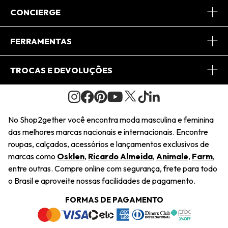
Sobre Nós
CONCIERGE
Conheça o App
Central de Relacionamento
FERRAMENTAS
Conheça o Site
Fretes
Minha Conta
TROCAS E DEVOLUÇÕES
Journal
2Getherclub
Pedido de Presente
Condições Gerais
Novos Designers
Regulamento e Promoções
Wishlist
No Shop2gether você encontra moda masculina e feminina
Troca Fácil
das melhores marcas nacionais e internacionais. Encontre
Saiu na Mídia
Cupons
roupas, calçados, acessórios e lançamentos exclusivos de
Restituição de Pagamento
marcas como
Osklen
,
Ricardo Almeida
,
Animale
,
Farm
,
Sustentabilidade
entre outras. Compre online com segurança, frete para todo
Dúvidas Frequentes
o Brasil e aproveite nossas facilidades de pagamento.
Navegando
Termos e Condições
FORMAS DE PAGAMENTO
Termos e Condições
Política de Privacidade