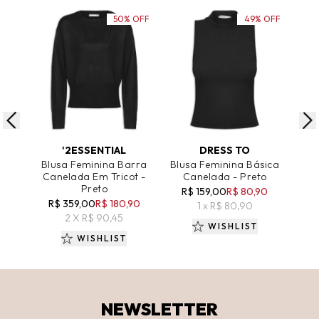
50% OFF
49% OFF
ADICIONAR AO CARRINHO
ADICIONAR AO CARRINHO
A
'2ESSENTIAL
DRESS TO
Blusa Feminina Barra
Blusa Feminina Básica
Canelada Em Tricot -
Canelada - Preto
C
Preto
R$ 159,00
R$ 80,90
R$ 359,00
R$ 180,90
1 x R$ 80,90
2 X R$ 90,45
WISHLIST
WISHLIST
NEWSLETTER