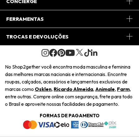
Sobre Nós
CONCIERGE
Conheça o App
Central de Relacionamento
FERRAMENTAS
Conheça o Site
Fretes
Minha Conta
TROCAS E DEVOLUÇÕES
Journal
2Getherclub
Pedido de Presente
Condições Gerais
Novos Designers
Regulamento e Promoções
Wishlist
No Shop2gether você encontra moda masculina e feminina
Troca Fácil
das melhores marcas nacionais e internacionais. Encontre
Saiu na Mídia
Cupons
roupas, calçados, acessórios e lançamentos exclusivos de
Restituição de Pagamento
marcas como
Osklen
,
Ricardo Almeida
,
Animale
,
Farm
,
Sustentabilidade
entre outras. Compre online com segurança, frete para todo
Dúvidas Frequentes
o Brasil e aproveite nossas facilidades de pagamento.
Navegando
Termos e Condições
FORMAS DE PAGAMENTO
Termos e Condições
Política de Privacidade
Trabalhe Conosco