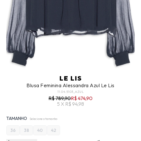
LE LIS
Blusa Feminina Alessandra Azul Le Lis
11.04.5103_AZUL
R$ 789,90
R$ 474,90
5 X R$ 94,98
TAMANHO
Selecione o tamanho
36
38
40
42