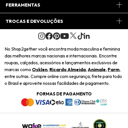
Conheça o App
Central de Relacionamento
FERRAMENTAS
Conheça o Site
Fretes
Minha Conta
TROCAS E DEVOLUÇÕES
Journal
2Getherclub
Pedido de Presente
Condições Gerais
Novos Designers
Regulamento e Promoções
Wishlist
No Shop2gether você encontra moda masculina e feminina
Troca Fácil
das melhores marcas nacionais e internacionais. Encontre
Saiu na Mídia
Cupons
roupas, calçados, acessórios e lançamentos exclusivos de
Restituição de Pagamento
marcas como
Osklen
,
Ricardo Almeida
,
Animale
,
Farm
,
Sustentabilidade
entre outras. Compre online com segurança, frete para todo
Dúvidas Frequentes
o Brasil e aproveite nossas facilidades de pagamento.
Navegando
Termos e Condições
FORMAS DE PAGAMENTO
Termos e Condições
Política de Privacidade
Trabalhe Conosco
Declaração De Conteúdo