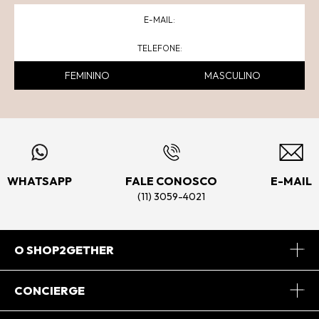
FEMININO
MASCULINO
WHATSAPP
FALE CONOSCO
E-MAIL
(11) 3059-4021
O SHOP2GETHER
Sobre Nós
CONCIERGE