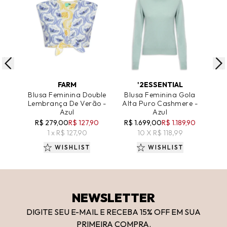
ADICIONAR AO CARRINHO
ADICIONAR AO CARRINHO
A
FARM
'2ESSENTIAL
Blusa Feminina Double
Blusa Feminina Gola
Bl
Lembrança De Verão -
Alta Puro Cashmere -
Alt
Azul
Azul
R$ 279,00
R$ 127,90
R$ 1.699,00
R$ 1.189,90
R$
1 x R$ 127,90
10 X R$ 118,99
WISHLIST
WISHLIST
NEWSLETTER
DIGITE SEU E-MAIL E RECEBA 15
% OFF
EM SUA
PRIMEIRA COMPRA.