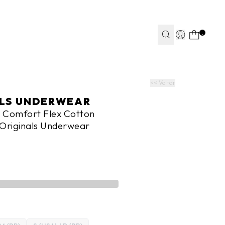
TEAPP*
.
S
S
JEANS
JEANS
FITNESS
FITNESS
CASA
CASA
<< Voltar
ALS UNDERWEAR
r Comfort Flex Cotton
 Originals Underwear