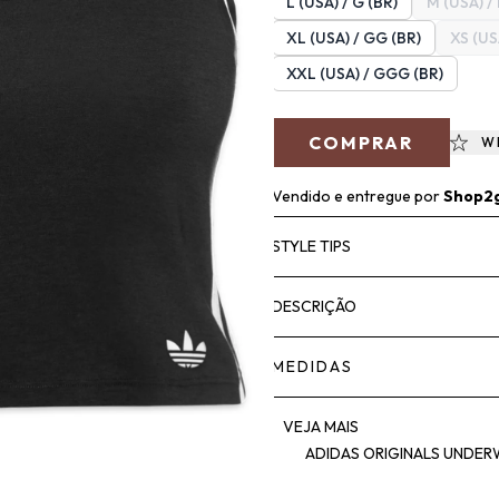
L (USA) / G (BR)
M (USA) /
XL (USA) / GG (BR)
XS (US
XXL (USA) / GGG (BR)
COMPRAR
W
Vendido e entregue por
Shop2
STYLE TIPS
DESCRIÇÃO
MEDIDAS
VEJA MAIS
ADIDAS ORIGINALS UNDE