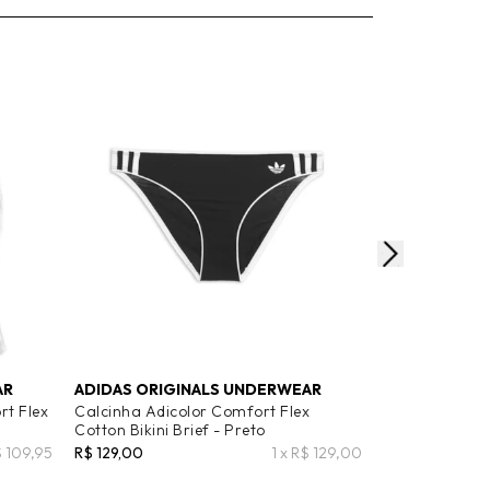
AR
ADIDAS ORIGINALS UNDERWEAR
ADIDAS ORIG
rt Flex
Calcinha Adicolor Comfort Flex
Calcinha Adic
Cotton Bikini Brief - Preto
Cotton Thong 
$ 109,95
R$ 129,00
1 x R$ 129,00
R$ 129,00