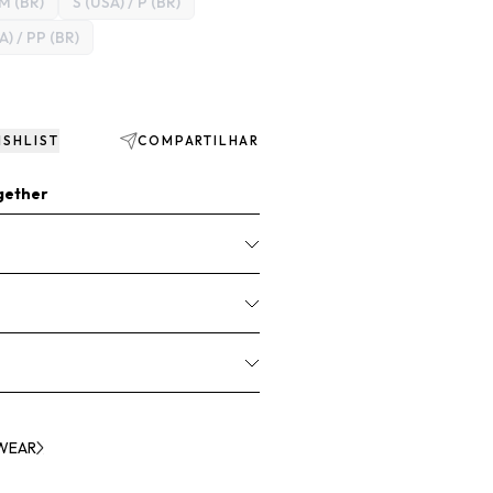
 M (BR)
S (USA) / P (BR)
A) / PP (BR)
ISHLIST
COMPARTILHAR
gether
RWEAR