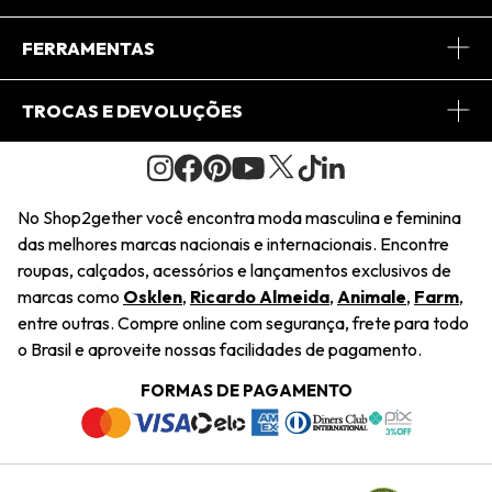
Conheça o App
Central de Relacionamento
FERRAMENTAS
Conheça o Site
Fretes
Minha Conta
TROCAS E DEVOLUÇÕES
Journal
2Getherclub
Pedido de Presente
Condições Gerais
Novos Designers
Regulamento e Promoções
Wishlist
No Shop2gether você encontra moda masculina e feminina
Troca Fácil
das melhores marcas nacionais e internacionais. Encontre
Saiu na Mídia
Cupons
roupas, calçados, acessórios e lançamentos exclusivos de
Restituição de Pagamento
marcas como
Osklen
,
Ricardo Almeida
,
Animale
,
Farm
,
Sustentabilidade
entre outras. Compre online com segurança, frete para todo
Dúvidas Frequentes
o Brasil e aproveite nossas facilidades de pagamento.
Navegando
Termos e Condições
FORMAS DE PAGAMENTO
Termos e Condições
Política de Privacidade
Trabalhe Conosco