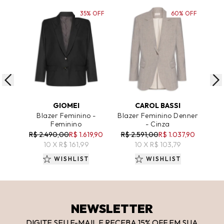
35% OFF
60% OFF
ADICIONAR AO CARRINHO
ADICIONAR AO CARRINHO
A
GIOMEI
CAROL BASSI
Blazer Feminino -
Blazer Feminino Denner
Bla
Feminino
- Cinza
A
R$ 2.490,00
R$ 1.619,90
R$ 2.591,00
R$ 1.037,90
R$ 
10 X R$ 161,99
10 X R$ 103,79
WISHLIST
WISHLIST
NEWSLETTER
DIGITE SEU E-MAIL E RECEBA 15
% OFF
EM SUA