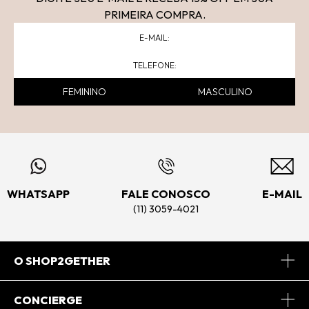
PRIMEIRA COMPRA.
FEMININO
MASCULINO
WHATSAPP
FALE CONOSCO
E-MAIL
(11) 3059-4021
O SHOP2GETHER
Sobre Nós
CONCIERGE