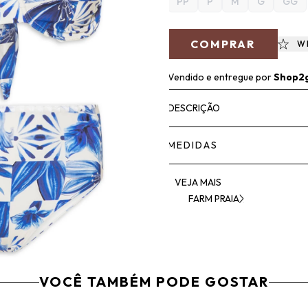
PP
P
M
G
GG
COMPRAR
W
Vendido e entregue por
Shop2
DESCRIÇÃO
MEDIDAS
VEJA MAIS
FARM PRAIA
VOCÊ TAMBÉM PODE GOSTAR