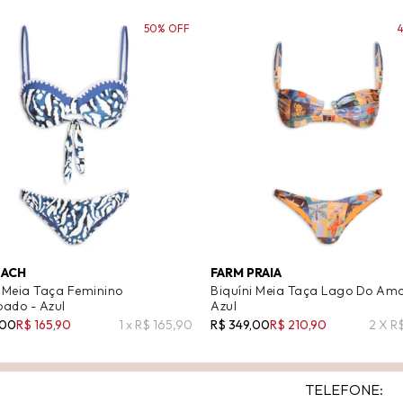
50% OFF
ACH
FARM PRAIA
i Meia Taça Feminino
Biquíni Meia Taça Lago Do Amo
ado - Azul
Azul
,00
R$ 165,90
1 x R$ 165,90
R$ 349,00
R$ 210,90
2 X R