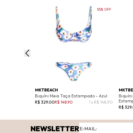
55% OFF
MKTBEACH
MKTBE
Biquíni Meia Taça Estampado - Azul
Biquín
Estamp
R$ 329,00
R$ 148,90
1 x R$ 148,90
R$ 329
NEWSLETTER