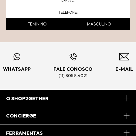
FEMININO
MASCULINO
WHATSAPP
FALE CONOSCO
E-MAIL
(11) 3059-4021
O SHOP2GETHER
Sobre Nós
CONCIERGE
Conheça o App
Central de Relacionamento
FERRAMENTAS