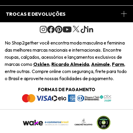
Conheça o Site
Fretes
Minha Conta
TROCAS E DEVOLUÇÕES
Journal
2Getherclub
Pedido de Presente
Condições Gerais
Novos Designers
Regulamento e Promoções
Wishlist
No Shop2gether você encontra moda masculina e feminina
Troca Fácil
das melhores marcas nacionais e internacionais. Encontre
Saiu na Mídia
Cupons
roupas, calçados, acessórios e lançamentos exclusivos de
Restituição de Pagamento
marcas como
Osklen
,
Ricardo Almeida
,
Animale
,
Farm
,
Sustentabilidade
entre outras. Compre online com segurança, frete para todo
Dúvidas Frequentes
o Brasil e aproveite nossas facilidades de pagamento.
Navegando
Termos e Condições
FORMAS DE PAGAMENTO
Termos e Condições
Política de Privacidade
Trabalhe Conosco
Declaração De Conteúdo