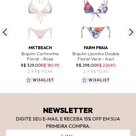
ADICIONAR AO CARRINHO
ADICIONAR AO CARRINHO
A
MKTBEACH
FARM PRAIA
Biquíni Cortininha
Biquíni Lacinho Double
Biq
Floral - Rosa
Floral Vera - Azul
R
R$ 329,00
R$ 180,95
R$ 298,00
R$ 224,90
R$
2 X R$ 90,48
2 X R$ 112,45
WISHLIST
WISHLIST
NEWSLETTER
DIGITE SEU E-MAIL E RECEBA 15
% OFF
EM SUA
PRIMEIRA COMPRA.