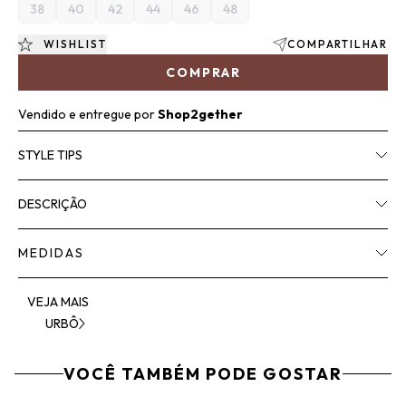
38
40
42
44
46
48
WISHLIST
COMPARTILHAR
COMPRAR
Vendido e entregue por
Shop2gether
STYLE TIPS
DESCRIÇÃO
MEDIDAS
VEJA MAIS
URBÔ
VOCÊ TAMBÉM PODE GOSTAR