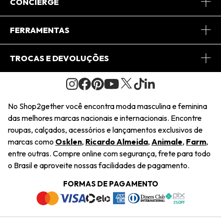
Sobre Nós
CONCIERGE
Conheça o App
Central de Relacionamento
FERRAMENTAS
Conheça o Site
Fretes
Minha Conta
TROCAS E DEVOLUÇÕES
Journal
2Getherclub
Pedido de Presente
Condições Gerais
Novos Designers
Regulamento e Promoções
Wishlist
No Shop2gether você encontra moda masculina e feminina
Troca Fácil
das melhores marcas nacionais e internacionais. Encontre
Saiu na Mídia
Cupons
roupas, calçados, acessórios e lançamentos exclusivos de
Restituição de Pagamento
marcas como
Osklen
,
Ricardo Almeida
,
Animale
,
Farm
,
Sustentabilidade
entre outras. Compre online com segurança, frete para todo
Dúvidas Frequentes
o Brasil e aproveite nossas facilidades de pagamento.
Navegando
Termos e Condições
FORMAS DE PAGAMENTO
Termos e Condições
Política de Privacidade
Trabalhe Conosco