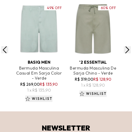
49% OFF
60% OFF
ADICIONAR AO CARRINHO
ADICIONAR AO CARRINHO
A
BASIQ MEN
'2 ESSENTIAL
Bermuda Masculina
Bermuda Masculina De
Ber
Casual Em Sarja Color
Sarja Chino - Verde
Sa
- Verde
R$ 319,00
R$ 128,90
R
R$ 269,00
R$ 135,90
1 x R$ 128,90
1 x R$ 135,90
WISHLIST
WISHLIST
NEWSLETTER