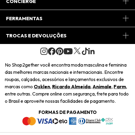
Sobre Nós
CONCIERGE
Conheça o App
Central de Relacionamento
FERRAMENTAS
Conheça o Site
Fretes
Minha Conta
TROCAS E DEVOLUÇÕES
Journal
2Getherclub
Pedido de Presente
Condições Gerais
Novos Designers
Regulamento e Promoções
Wishlist
No Shop2gether você encontra moda masculina e feminina
Troca Fácil
das melhores marcas nacionais e internacionais. Encontre
Saiu na Mídia
Cupons
roupas, calçados, acessórios e lançamentos exclusivos de
Restituição de Pagamento
marcas como
Osklen
,
Ricardo Almeida
,
Animale
,
Farm
,
Sustentabilidade
entre outras. Compre online com segurança, frete para todo
Dúvidas Frequentes
o Brasil e aproveite nossas facilidades de pagamento.
Navegando
Termos e Condições
FORMAS DE PAGAMENTO
Termos e Condições
Política de Privacidade
Trabalhe Conosco