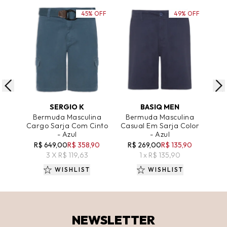
45% OFF
49% OFF
ADICIONAR AO CARRINHO
ADICIONAR AO CARRINHO
A
SERGIO K
BASIQ MEN
Bermuda Masculina
Bermuda Masculina
Be
Cargo Sarja Com Cinto
Casual Em Sarja Color
- Azul
- Azul
R$ 649,00
R$ 358,90
R$ 269,00
R$ 135,90
R$
3 X R$ 119,63
1 x R$ 135,90
WISHLIST
WISHLIST
NEWSLETTER