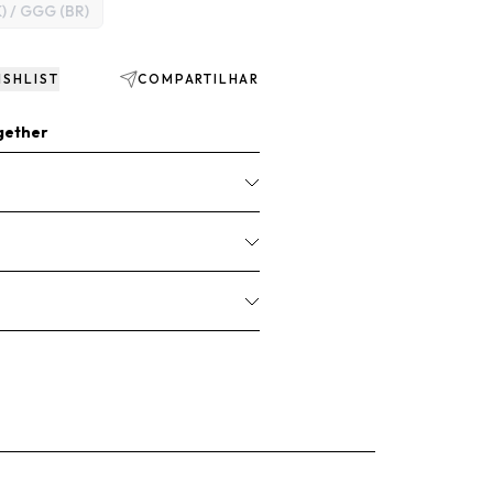
) / GGG (BR)
ISHLIST
COMPARTILHAR
gether