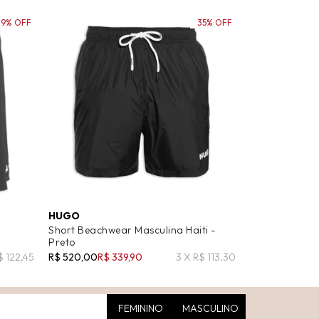
29% OFF
35% OFF
HUGO
Short Beachwear Masculina Haiti -
Preto
$ 122,45
R$ 520,00
R$ 339,90
3 X R$ 113,30
FEMININO
MASCULINO