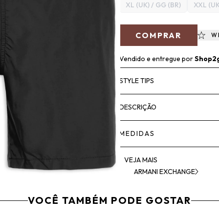
XL (UK) / GG (BR)
XXL (UK
COMPRAR
W
Vendido e entregue por
Shop2
STYLE TIPS
DESCRIÇÃO
MEDIDAS
VEJA MAIS
ARMANI EXCHANGE
VOCÊ TAMBÉM PODE GOSTAR