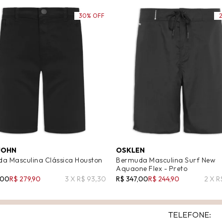
30% OFF
JOHN
OSKLEN
a Masculina Clássica Houston
Bermuda Masculina Surf New
Aquaone Flex - Preto
,00
R$ 279,90
3 X R$ 93,30
R$ 347,00
R$ 244,90
2 X R