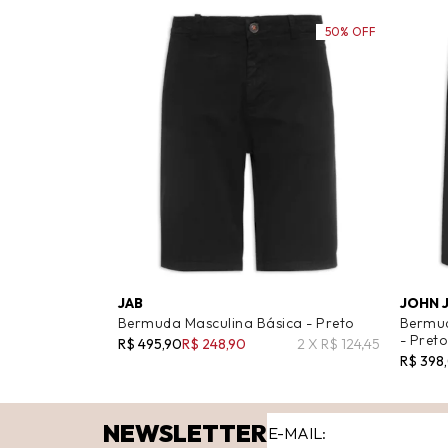
50% OFF
JAB
JOHN 
Bermuda Masculina Básica - Preto
Bermud
- Preto
R$ 495,90
R$ 248,90
2 X R$ 124,45
R$ 398
NEWSLETTER