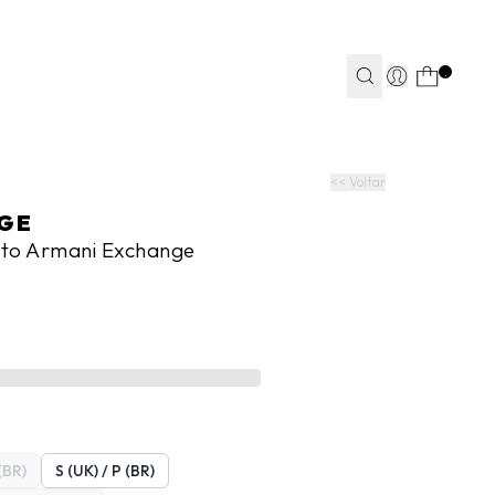
TEAPP*
.
S
S
JEANS
JEANS
FITNESS
FITNESS
CASA
CASA
<< Voltar
GE
eto Armani Exchange
(BR)
S (UK) / P (BR)