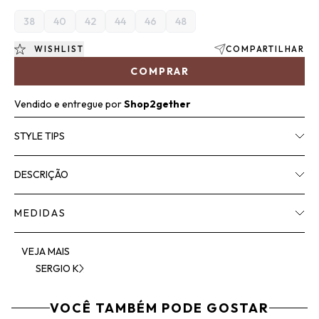
38
40
42
44
46
48
WISHLIST
COMPARTILHAR
COMPRAR
Vendido e entregue por
Shop2gether
STYLE TIPS
DESCRIÇÃO
MEDIDAS
VEJA MAIS
SERGIO K
VOCÊ TAMBÉM PODE GOSTAR