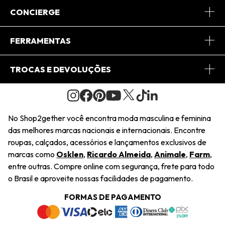
Sobre Nós
CONCIERGE
Conheça o App
Central de Relacionamento
FERRAMENTAS
Conheça o Site
Fretes
Minha Conta
TROCAS E DEVOLUÇÕES
Journal
2Getherclub
Pedido de Presente
Condições Gerais
Novos Designers
Regulamento e Promoções
Wishlist
No Shop2gether você encontra moda masculina e feminina
Troca Fácil
das melhores marcas nacionais e internacionais. Encontre
Saiu na Mídia
Cupons
roupas, calçados, acessórios e lançamentos exclusivos de
Restituição de Pagamento
marcas como
Osklen
,
Ricardo Almeida
,
Animale
,
Farm
,
Sustentabilidade
entre outras. Compre online com segurança, frete para todo
Dúvidas Frequentes
o Brasil e aproveite nossas facilidades de pagamento.
Navegando
Termos e Condições
FORMAS DE PAGAMENTO
Termos e Condições
Política de Privacidade