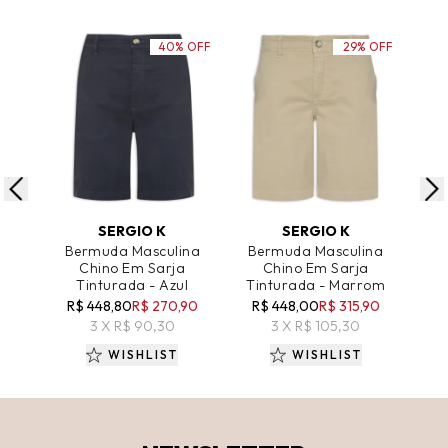
40% OFF
29% OFF
ADICIONAR AO CARRINHO
ADICIONAR AO CARRINHO
A
SERGIO K
SERGIO K
Bermuda Masculina
Bermuda Masculina
Be
Chino Em Sarja
Chino Em Sarja
Chi
Tinturada - Azul
Tinturada - Marrom
R$ 448,80
R$ 270,90
R$ 448,00
R$ 315,90
R
3 X R$ 90,30
3 X R$ 105,30
WISHLIST
WISHLIST